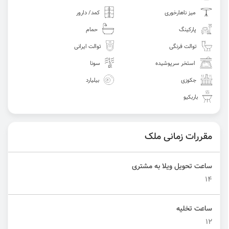
میز ناهارخوری
کمد/ دارور
پارکینگ
حمام
توالت فرنگی
توالت ایرانی
استخر سرپوشیده
سونا
جکوزی
بیلیارد
باربکیو
مقررات زمانی ملک
ساعت تحویل ویلا به مشتری
14
ساعت تخلیه
12