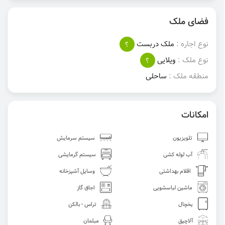
فضای ملک
نوع اجاره :
ملک دربست
؟
نوع ملک :
ویلایی
؟
منطقه ملک :
ساحلی
امکانات
تلویزیون
سیستم سرمایش
آب لوله کشی
سیستم گرمایشی
اقلام بهداشتی
وسایل آشپزخانه
ماشین لباسشویی
اجاق گاز
یخچال
تراس - بالکن
آلاچیق
مبلمان