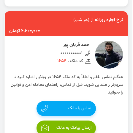
نرخ اجاره روزانه از
(هر شب)
6,600,000 تومان
احمد قربان پور
00000000001
کد ملک :
1654
هنگام تماس تلفنی، لطفاً به کد ملک 1654 در ویلایار اشاره کنید تا
سریع‌تر راهنمایی شوید. قبل از تماس، راهنمای معامله امن و قوانین
را بخوانید
تماس با مالک
ارسال پیامک به مالک