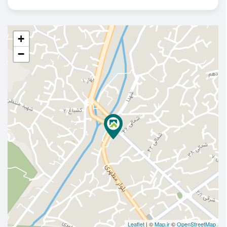
+
−
Leaflet
| ©
Map.ir
©
OpenStreetMap