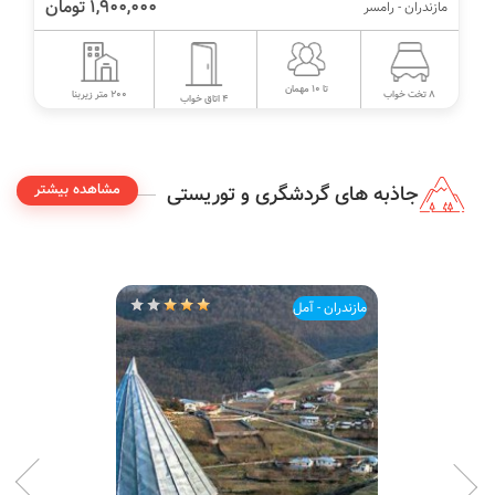
1,900,000 تومان
مازندران - رامسر
تا 10 مهمان
200 متر زیربنا
8 تخت خواب
4 اتاق خواب
مشاهده بیشتر
جاذبه های گردشگری و توریستی
مازندران - آمل