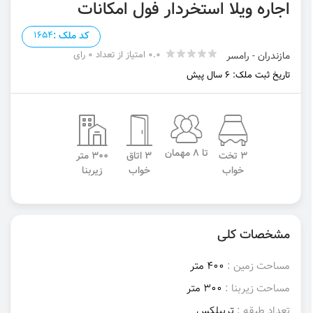
اجاره ویلا استخردار فول امکانات
کد ملک :
1654
0.0 امتیاز از تعداد 0 رای
مازندران - رامسر
تاریخ ثبت ملک: 6 سال پیش
تا 8 مهمان
3 تخت
3 اتاق
300 متر
خواب
خواب
زیربنا
مشخصات کلی
مساحت زمین :
400 متر
مساحت زیربنا :
300 متر
تعداد طبقه :
تریبلکس