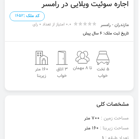
اجاره سوئیت ویلایی در رامسر
کد ملک :
1652
0.0 امتیاز از تعداد 0 رای
مازندران - رامسر
تاریخ ثبت ملک: 6 سال پیش
تا 8 مهمان
5 تخت
3 اتاق
160 متر
خواب
خواب
زیربنا
مشخصات کلی
مساحت زمین :
700 متر
مساحت زیربنا :
160 متر
تعداد طبقه :
1