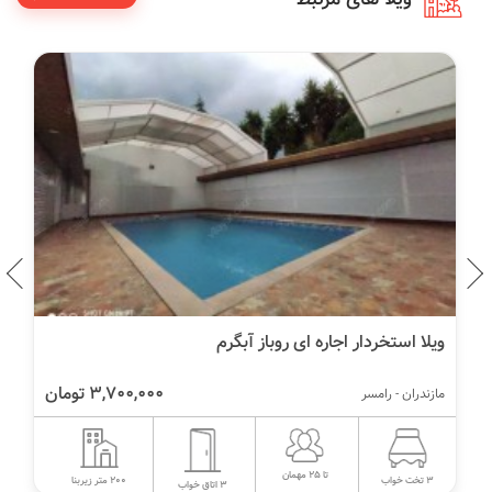
ویلا استخردار اجاره ای روباز آبگرم
3,700,000 تومان
مازندران - رامسر
تا 25 مهمان
200 متر زیربنا
3 تخت خواب
3 اتاق خواب