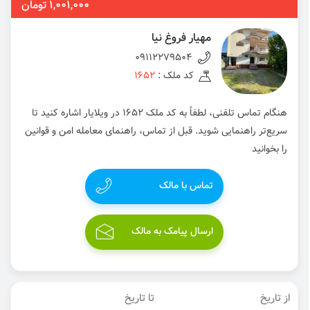
1,001,000 تومان
مهیار فروغ نیا
09112279504
کد ملک :
1652
هنگام تماس تلفنی، لطفاً به کد ملک 1652 در ویلایار اشاره کنید تا
سریع‌تر راهنمایی شوید. قبل از تماس، راهنمای معامله امن و قوانین
را بخوانید
تماس با مالک
ارسال پیامک به مالک
از تاریخ
تا تاریخ