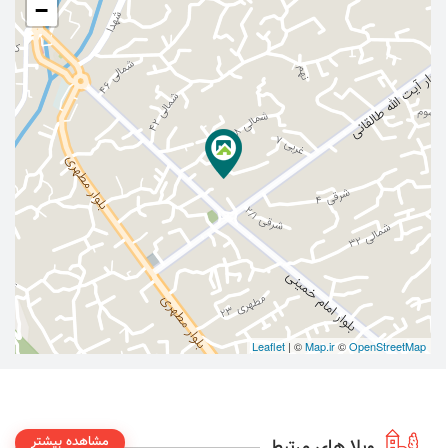
−
Leaflet
| ©
Map.ir
©
OpenStreetMap
مشاهده بیشتر
ویلا های مرتبط