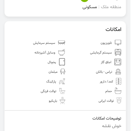
منطقه ملک :
مسکونی
امکانات
تلویزیون
سیستم سرمایش
سیستم گرمایشی
وسایل آشپزخانه
اجاق گاز
یخچال
تراس - بالکن
مبلمان
کمد/ دارور
پارکینگ
حمام
توالت فرنگی
توالت ایرانی
باربکیو
توضیحات امکانات
خوش نقشه