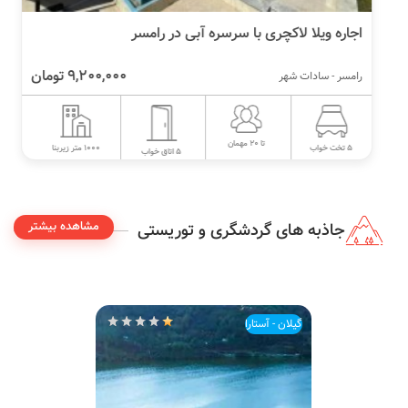
اجاره ویلا لاکچری با سرسره آبی در رامسر
9,200,000 تومان
رامسر - سادات شهر
تا 20 مهمان
1000 متر زیربنا
5 تخت خواب
5 اتاق خواب
مشاهده بیشتر
جاذبه های گردشگری و توریستی
گیلان - آستارا