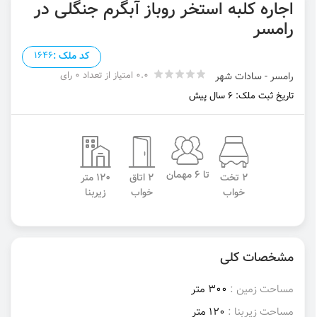
اجاره کلبه استخر روباز آبگرم جنگلی در
رامسر
کد ملک :
1646
0.0 امتیاز از تعداد 0 رای
رامسر - سادات شهر
تاریخ ثبت ملک: 6 سال پیش
تا 6 مهمان
2 تخت
2 اتاق
120 متر
خواب
خواب
زیربنا
مشخصات کلی
مساحت زمین :
300 متر
مساحت زیربنا :
120 متر