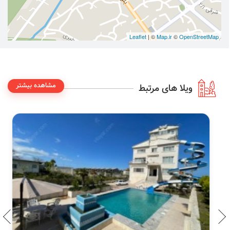
Leaflet
| ©
Map.ir
©
OpenStreetMap
مشاهده بیشتر
ویلا های مرتبط