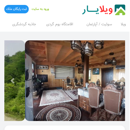
ورود به سایت
ثبت رایگان ملک
ویلا
سوئیت / آپارتمان
اقامتگاه بوم گردی
جاذبه گردشگری