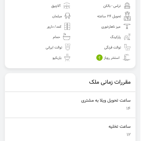
تراس - بالکن
آلاچیق
تحویل 24 ساعته
مبلمان
میز ناهارخوری
کمد/ دارور
پارکینگ
حمام
توالت فرنگی
توالت ایرانی
؟
استخر روباز
باربکیو
مقررات زمانی ملک
ساعت تحویل ویلا به مشتری
14
ساعت تخلیه
12