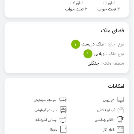
اتاق 1 :
اتاق 2 :
2 تخت خواب
2 تخت خواب
فضای ملک
نوع اجاره :
ملک دربست
؟
نوع ملک :
ویلایی
؟
منطقه ملک :
جنگلی
امکانات
تلویزیون
سیستم سرمایش
آب لوله کشی
سیستم گرمایشی
اقلام بهداشتی
وسایل آشپزخانه
اجاق گاز
یخچال