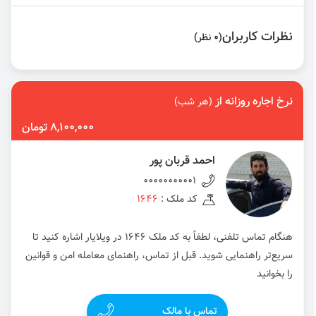
نظرات کاربران
(0 نظر)
نرخ اجاره روزانه از
(هر شب)
8,100,000 تومان
احمد قربان پور
00000000001
کد ملک :
1646
هنگام تماس تلفنی، لطفاً به کد ملک 1646 در ویلایار اشاره کنید تا
سریع‌تر راهنمایی شوید. قبل از تماس، راهنمای معامله امن و قوانین
را بخوانید
تماس با مالک