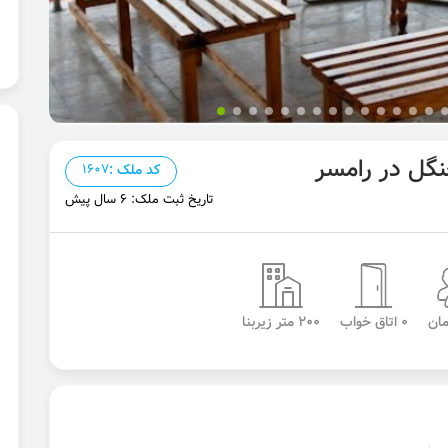
جنگل در رامسر
کد ملک :
1607
تاریخ ثبت ملک: 6 سال پیش
0 اتاق خواب
200 متر زیربنا