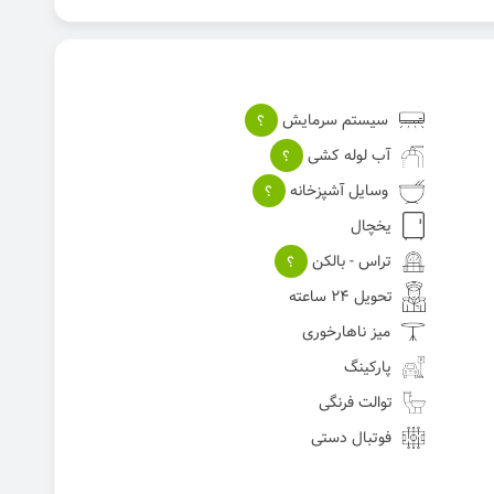
سیستم سرمایش
؟
آب لوله کشی
؟
وسایل آشپزخانه
؟
یخچال
تراس - بالکن
؟
تحویل 24 ساعته
میز ناهارخوری
پارکینگ
توالت فرنگی
فوتبال دستی