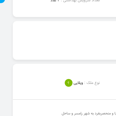
تعداد سرویس بهداشتی :
2 عدد
نوع ملک :
ویلایی
؟
با و منحصربفرد به شهر رامسر و ساحل