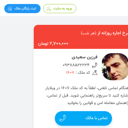
ورود به سایت
ثبت رایگان ملک
رخ اجاره روزانه از
(هر شب)
2,700,000 تومان
فرزین سعیدی
09388522234
کد ملک :
1607
هنگام تماس تلفنی، لطفاً به کد ملک 1607 در ویلایار
شاره کنید تا سریع‌تر راهنمایی شوید. قبل از تماس،
اهنمای معامله امن و قوانین را بخوانید
تماس با مالک