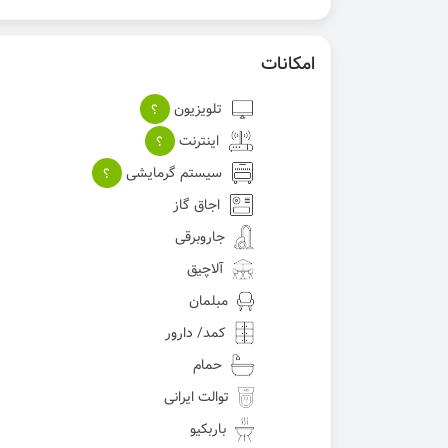
امکانات
تلویزیون
؟
اینترنت
؟
سیستم گرمایشی
؟
اجاق گاز
جاروبرقی
آلاچیق
مبلمان
کمد/ دارور
حمام
توالت ایرانی
باربکیو