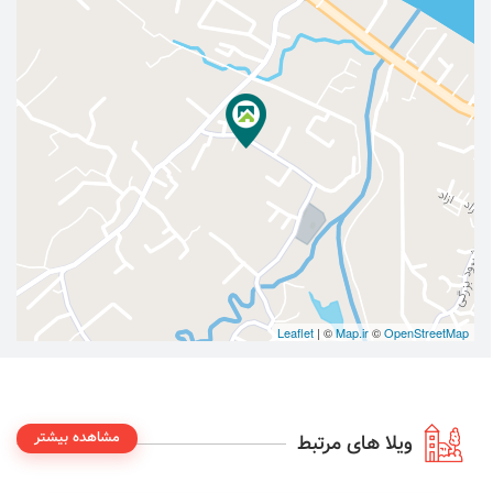
Leaflet
| ©
Map.ir
©
OpenStreetMap
مشاهده بیشتر
ویلا های مرتبط