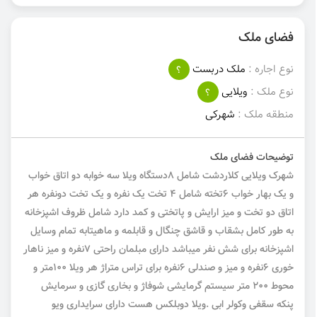
فضای ملک
نوع اجاره :
ملک دربست
؟
نوع ملک :
ویلایی
؟
منطقه ملک :
شهرکی
توضیحات فضای ملک
شهرک ویلایی کلاردشت شامل ۸دستگاه ویلا سه خوابه دو اتاق خواب
و یک بهار خواب ۶تخته شامل ۴ تخت یک نفره و یک تخت دونفره هر
اتاق دو تخت و میز ارایش و پاتختی و کمد دارد شامل ظروف اشپزخانه
به طور کامل بشقاب و قاشق چنگال و قابلمه و ماهیتابه تمام وسایل
اشپزخانه برای شش نفر میباشد دارای مبلمان راحتی ۷نفره و میز ناهار
خوری ۶نفره و میز و صندلی ۶نفره برای تراس متراژ هر ویلا ۱۰۰متر و
محوط ۲۰۰ متر سیستم گرمایشی شوفاژ و بخاری گازی و سرمایش
پنکه سقفی وکولر ابی .ویلا دوبلکس هست دارای سرایداری ویو