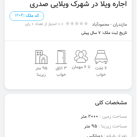
اجاره ویلا در شهرک ویلایی صدری
کد ملک :
1204
0.0 امتیاز از تعداد 0 رای
مازندران - محمودآباد
تاریخ ثبت ملک: 7 سال پیش
تا 6 مهمان
6 تخت
3 اتاق
95 متر
خواب
خواب
زیربنا
مشخصات کلی
مساحت زمین :
2000 متر
مساحت زیربنا :
95 متر
تعداد طبقه :
دوبلکس