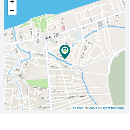
+
−
Leaflet
| ©
Map.ir
©
OpenStreetMap