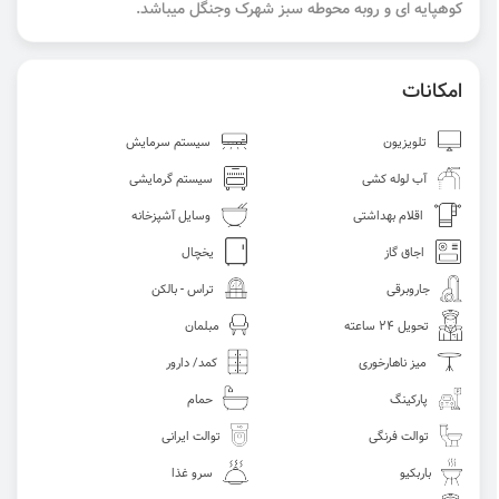
کوهپایه ای و روبه محوطه سبز شهرک وجنگل میباشد.
امکانات
تلویزیون
سیستم سرمایش
آب لوله کشی
سیستم گرمایشی
اقلام بهداشتی
وسایل آشپزخانه
اجاق گاز
یخچال
جاروبرقی
تراس - بالکن
تحویل 24 ساعته
مبلمان
میز ناهارخوری
کمد/ دارور
پارکینگ
حمام
توالت فرنگی
توالت ایرانی
باربکیو
سرو غذا