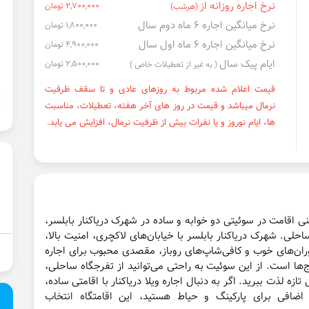
نرخ اجاره روزانه از
2,700,000 تومان
(هرشب)
نرخ میانگین اجاره ۶ ماه دوم سال
1,800,000 تومان
نرخ میانگین اجاره ۶ ماه اول سال
4,900,000 تومان
ایام پیک سال
2,500,000 تومان
( به غیر از تعطیلات خاص )
قیمت اعلام شده مربوط به روزهای عادی و تا سقف ظرفیت
نرمال میباشد و قیمت در روز های آخر هفته، تعطیلات، مناسبت
ها، ایام نوروز و یا نفرات بیش از ظرفیت نرمال، افزایش می یابد.
عنی اقامت در سوئیتی دو خوابه و ساده در شهرک دریاکنار بابلسر،
ی. شهرک دریاکنار بابلسر با خیابان‌های لاکچری، امنیت بالا،
ان‌های خوب و کافی‌شاپ‌های روباز، مقصدی محبوب برای اجاره
ج‌ها است. از این سوئیت به راحتی می‌توانید از تفرجگاه ساحلی،
ازه لذت ببرید. اگر به دنبال اجاره ویلا دریاکنار با اقامتی ساده،
 اضافی برای پارکینگ و حیاط هستید، این اقامتگاه انتخاب