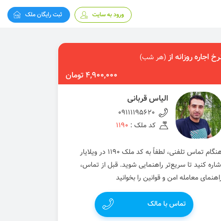
ورود به سایت
ثبت رایگان ملک
رخ اجاره روزانه از
(هر شب)
4,900,000 تومان
الیاس قربانی
09111195620
کد ملک :
1190
هنگام تماس تلفنی، لطفاً به کد ملک 1190 در ویلایار
شاره کنید تا سریع‌تر راهنمایی شوید. قبل از تماس،
اهنمای معامله امن و قوانین را بخوانید
تماس با مالک