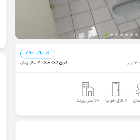
کد ملک :
1190
تاریخ ثبت ملک: 7 سال پیش
2 اتاق خواب
70 متر زیربنا