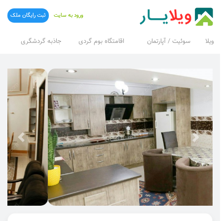
ورود به سایت
ثبت رایگان ملک
ویلا
سوئیت / آپارتمان
اقامتگاه بوم گردی
جاذبه گردشگری