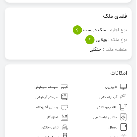
فضای ملک
نوع اجاره :
ملک دربست
؟
نوع ملک :
ویلایی
؟
منطقه ملک :
جنگلی
امکانات
تلویزیون
سیستم سرمایش
آب لوله کشی
سیستم گرمایشی
اقلام بهداشتی
وسایل آشپزخانه
ماشین لباسشویی
اجاق گاز
یخچال
تراس - بالکن