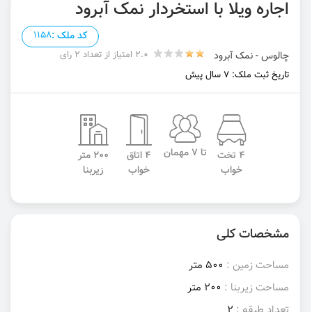
اجاره ویلا با استخردار نمک آبرود
کد ملک :
1158
2.0 امتیاز از تعداد 2 رای
چالوس - نمک آبرود
تاریخ ثبت ملک: 7 سال پیش
تا 7 مهمان
4 تخت
4 اتاق
200 متر
خواب
خواب
زیربنا
مشخصات کلی
مساحت زمین :
500 متر
مساحت زیربنا :
200 متر
تعداد طبقه :
2