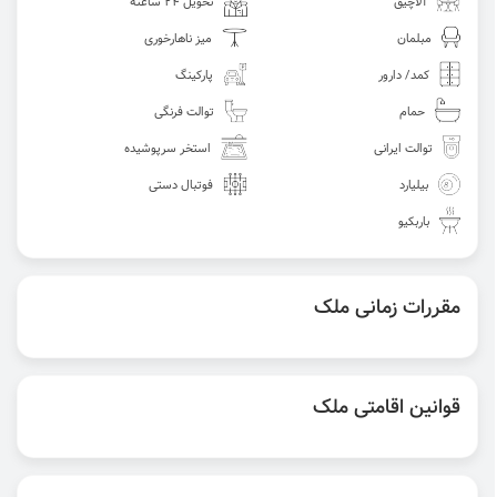
آلاچیق
تحویل 24 ساعته
مبلمان
میز ناهارخوری
کمد/ دارور
پارکینگ
حمام
توالت فرنگی
توالت ایرانی
استخر سرپوشیده
بیلیارد
فوتبال دستی
باربکیو
مقررات زمانی ملک
قوانین اقامتی ملک