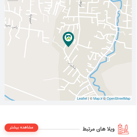
Leaflet
| ©
Map.ir
©
OpenStreetMap
مشاهده بیشتر
ویلا های مرتبط