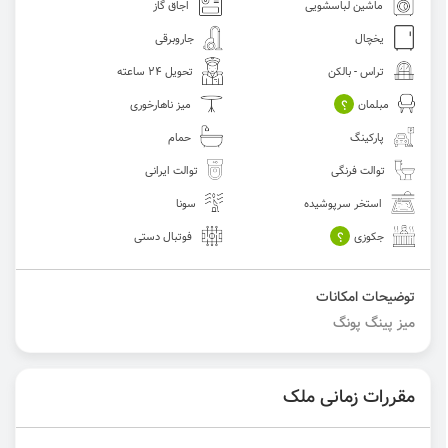
ماشین لباسشویی
اجاق گاز
یخچال
جاروبرقی
تراس - بالکن
تحویل 24 ساعته
؟
مبلمان
میز ناهارخوری
پارکینگ
حمام
توالت فرنگی
توالت ایرانی
استخر سرپوشیده
سونا
؟
جکوزی
فوتبال دستی
توضیحات امکانات
میز پینگ پونگ
مقررات زمانی ملک