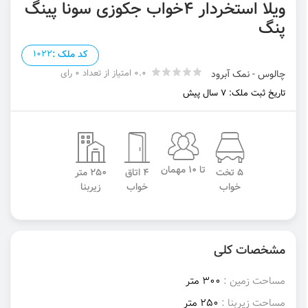
ویلا استخردار ۴خواب جکوزی سونا پینگ
پنگ
کد ملک :
1022
0.0 امتیاز از تعداد 0 رای
چالوس - نمک آبرود
تاریخ ثبت ملک: 7 سال پیش
تا 10 مهمان
5 تخت
4 اتاق
250 متر
خواب
خواب
زیربنا
مشخصات کلی
مساحت زمین :
300 متر
مساحت زیربنا :
250 متر