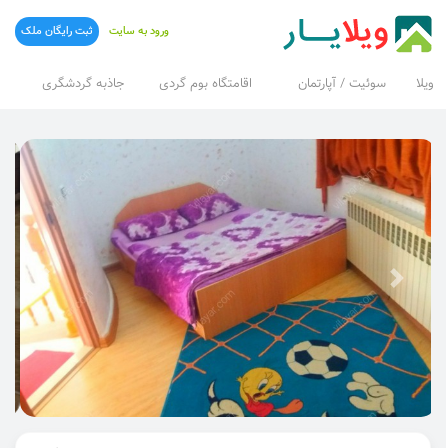
ورود به سایت
ثبت رایگان ملک
ویلا
سوئیت / آپارتمان
اقامتگاه بوم گردی
جاذبه گردشگری