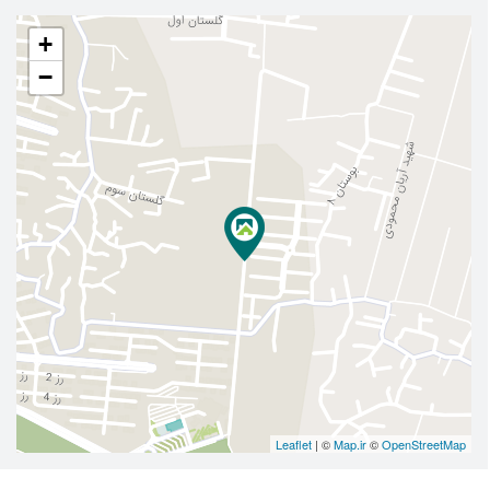
+
−
Leaflet
| ©
Map.ir
©
OpenStreetMap