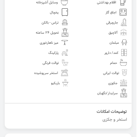
اقلام بهداشتی
وسایل آشپزخانه
اجاق گاز
یخچال
جاروبرقی
تراس - بالکن
آلاچیق
تحویل 24 ساعته
مبلمان
میز ناهارخوری
کمد/ دارور
پارکینگ
حمام
توالت فرنگی
توالت ایرانی
استخر سرپوشیده
جکوزی
باربکیو
سرایدار/نگهبان
توضیحات امکانات
استخر و جکزی