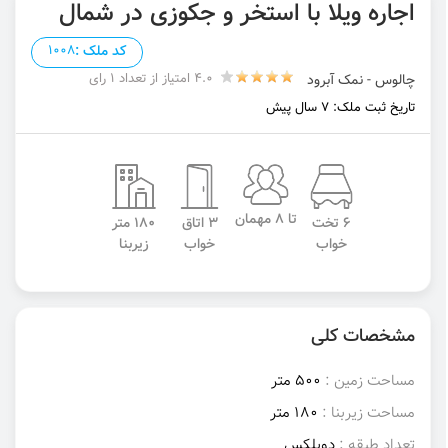
اجاره ویلا با استخر و جکوزی در شمال
کد ملک :
1008
4.0 امتیاز از تعداد 1 رای
چالوس - نمک آبرود
تاریخ ثبت ملک: 7 سال پیش
تا 8 مهمان
6 تخت
3 اتاق
180 متر
خواب
خواب
زیربنا
مشخصات کلی
مساحت زمین :
500 متر
مساحت زیربنا :
180 متر
تعداد طبقه :
دوبلکس