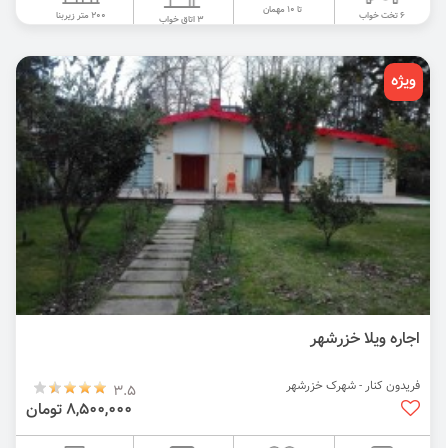
تا 10 مهمان
200 متر زیربنا
6 تخت خواب
3 اتاق خواب
ویژه
اجاره ویلا خزرشهر
فریدون کنار - شهرک خزرشهر
3.5
8,500,000 تومان