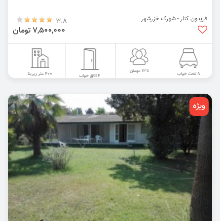
فریدون کنار - شهرک خزرشهر
3.8
7,500,000 تومان
تا 12 مهمان
400 متر زیربنا
8 تخت خواب
4 اتاق خواب
ویژه