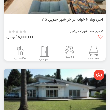
اجاره ویلا 4 خوابه در خزرشهر جنوبی vip
فریدون کنار - شهرک خزرشهر
18,000,000 تومان
تا 12 مهمان
300 متر زیربنا
8 تخت خواب
4 اتاق خواب
ویژه