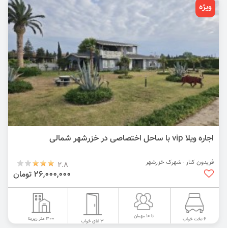
ویژه
اجاره ویلا vip با ساحل اختصاصی در خزرشهر شمالی
فریدون کنار - شهرک خزرشهر
2.8
26,000,000 تومان
تا 10 مهمان
300 متر زیربنا
6 تخت خواب
3 اتاق خواب