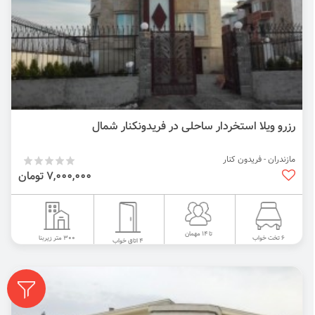
رزرو ویلا استخردار ساحلی در فریدونکنار شمال
مازندران - فریدون کنار
7,000,000 تومان
تا 14 مهمان
300 متر زیربنا
6 تخت خواب
4 اتاق خواب