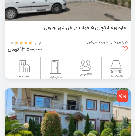
اجاره ویلا لاکچری 5 خواب در خزرشهر جنوبی
فریدون کنار - شهرک خزرشهر
3.7
13,500,000 تومان
تا 12 مهمان
1 متر زیربنا
10 تخت خواب
5 اتاق خواب
ویژه