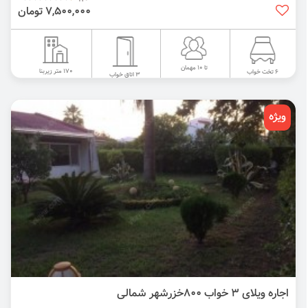
7,500,000 تومان
تا 10 مهمان
170 متر زیربنا
6 تخت خواب
3 اتاق خواب
ویژه
اجاره ویلای ۳ خواب 800خزرشهر شمالی