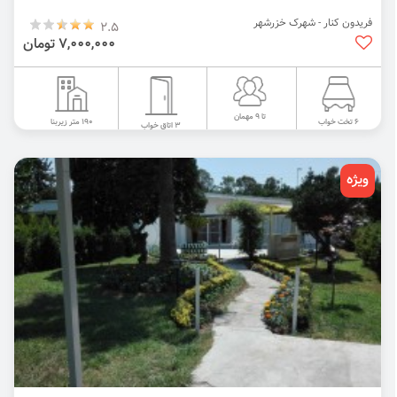
فریدون کنار - شهرک خزرشهر
2.5
7,000,000 تومان
تا 9 مهمان
190 متر زیربنا
6 تخت خواب
3 اتاق خواب
ویژه