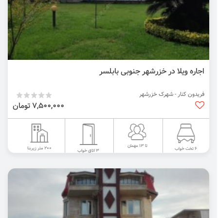
اجاره ویلا در خزرشهر جنوبی بابلسر
فریدون کنار - شهرک خزرشهر
7,500,000 تومان
تا 13 مهمان
200 متر زیربنا
6 تخت خواب
3 اتاق خواب