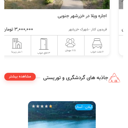
اجاره ویلا در خزرشهر جنوبی
3,000,000 تومان
فریدون کنار - شهرک خزرشهر
تا 11 مهمان
1 متر زیربنا
6 تخت خواب
3 اتاق خواب
مشاهده بیشتر
جاذبه های گردشگری و توریستی
گیلان - آستارا