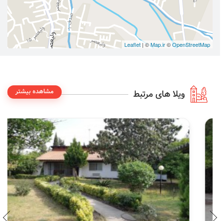
Leaflet
| ©
Map.ir
©
OpenStreetMap
مشاهده بیشتر
ویلا های مرتبط