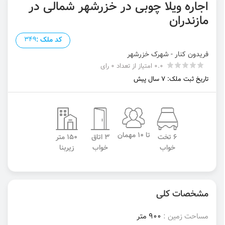
اجاره ویلا چوبی در خزرشهر شمالی در
مازندران
کد ملک :
349
فریدون کنار - شهرک خزرشهر
0.0 امتیاز از تعداد 0 رای
تاریخ ثبت ملک: 7 سال پیش
تا 10 مهمان
6 تخت
3 اتاق
150 متر
خواب
خواب
زیربنا
مشخصات کلی
مساحت زمین :
900 متر