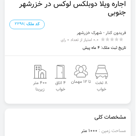
اجاره ویلا دوبلکس لوکس در خزرشهر
جنوبی
کد ملک :
2298
فریدون کنار - شهرک خزرشهر
0.0 امتیاز از تعداد 0 رای
تاریخ ثبت ملک: 4 ماه پیش
تا 12 مهمان
8 تخت
4 اتاق
400 متر
خواب
خواب
زیربنا
مشخصات کلی
مساحت زمین :
1000 متر