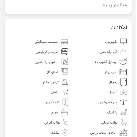
400 متر زیربنا
امکانات
تلویزیون
سیستم سرمایش
آب لوله کشی
سیستم گرمایشی
وسایل آشپزخانه
ماشین لباسشویی
مایکروفر
اجاق گاز
یخچال
تراس - بالکن
آلاچیق
مبلمان
میز ناهارخوری
کمد/ دارور
پارکینگ
حمام
توالت فرنگی
توالت ایرانی
اتاق و اسباب ورزش
بیلیارد