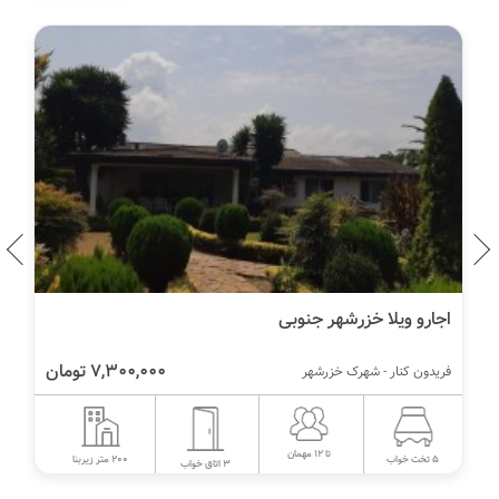
اجارو ویلا خزرشهر جنوبی
7,300,000 تومان
فریدون کنار - شهرک خزرشهر
تا 12 مهمان
200 متر زیربنا
5 تخت خواب
3 اتاق خواب