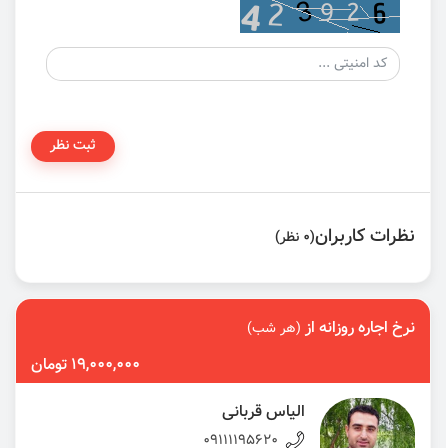
ثبت نظر
نظرات کاربران
(0 نظر)
نرخ اجاره روزانه از
(هر شب)
19,000,000 تومان
الیاس قربانی
09111195620