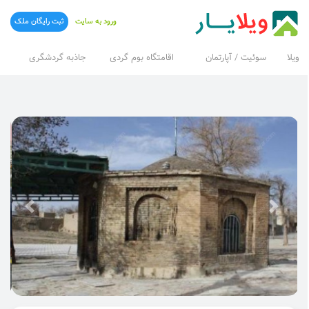
ورود به سایت
ثبت رایگان ملک
ویلا
سوئیت / آپارتمان
اقامتگاه بوم گردی
جاذبه گردشگری