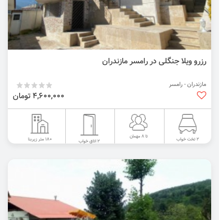
رزرو ویلا جنگلی در رامسر مازندران
مازندران - رامسر
4,600,000 تومان
تا 8 مهمان
180 متر زیربنا
2 تخت خواب
2 اتاق خواب