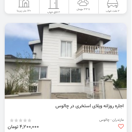
تا 33 مهمان
120 متر زیربنا
2 تخت خواب
2 اتاق خواب
اجاره روزانه ویلای استخری در چالوس
مازندران - چالوس
4,200,000 تومان