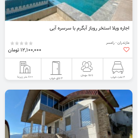
اجاره ویلا استخر روباز آبگرم با سرسره آبی
مازندران - رامسر
12,100,000 تومان
تا 15 مهمان
800 متر زیربنا
4 تخت خواب
4 اتاق خواب