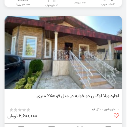
تا 12 مهمان
250 متر زیربنا
3 تخت خواب
3 اتاق خواب
اجاره ویلا لوکس دو خوابه در متل قو 250 متری
سلمان شهر - متل قو
2,600,000 تومان