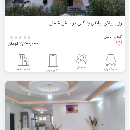
رزرو ویلای ییلاقی جنگلی در تالش شمال
گیلان - تالش
2,200,000 تومان
تا 7 مهمان
85 متر زیربنا
0 تخت خواب
2 اتاق خواب