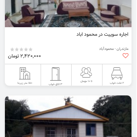
اجاره سوییت در محمود اباد
مازندران - محمودآباد
2,420,000 تومان
تا 10 مهمان
150 متر زیربنا
2 تخت خواب
3 اتاق خواب