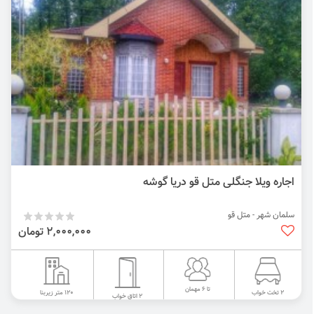
اجاره ویلا جنگلی متل قو دریا گوشه
سلمان شهر - متل قو
2,000,000 تومان
تا 6 مهمان
120 متر زیربنا
2 تخت خواب
2 اتاق خواب