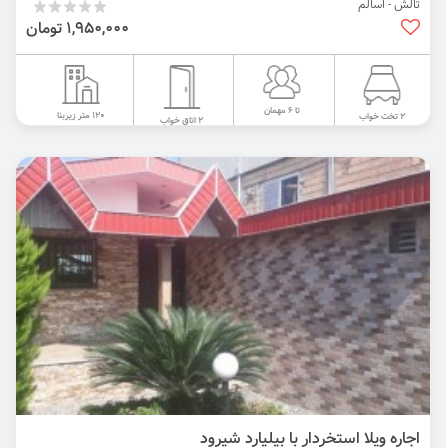
تالش - اسالم
1,950,000 تومان
تا 6 مهمان
120 متر زیربنا
2 تخت خواب
2 اتاق خواب
اجاره ویلا استخردار با بیلیارد شیرود