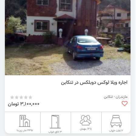
اجاره ویلا لوکس دوبلکس در تنکابن
مازندران - تنکابن
3,100,000 تومان
تا 12 مهمان
235 متر زیربنا
6 تخت خواب
3 اتاق خواب