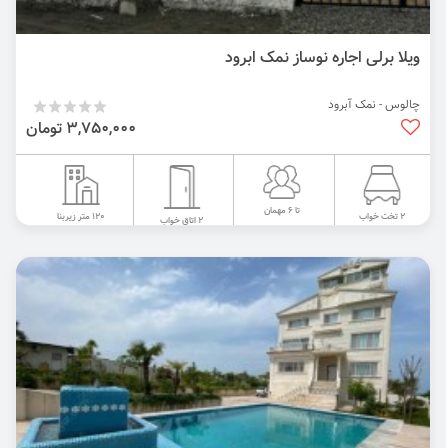
ویلا برلی اجاره نوساز نمک ابرود
چالوس - نمک آبرود
3,750,000 تومان
تا 6 مهمان
120 متر زیربنا
2 تخت خواب
2 اتاق خواب