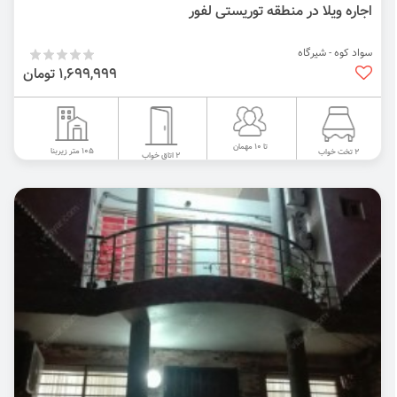
اجاره ویلا در منطقه توریستی لفور
سواد کوه - شیرگاه
1,699,999 تومان
تا 10 مهمان
105 متر زیربنا
2 تخت خواب
2 اتاق خواب