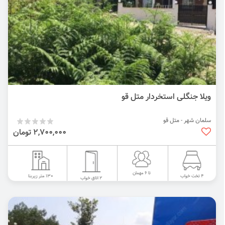
ویلا جنگلی استخردار متل قو
سلمان شهر - متل قو
2,700,000 تومان
تا 6 مهمان
130 متر زیربنا
4 تخت خواب
2 اتاق خواب