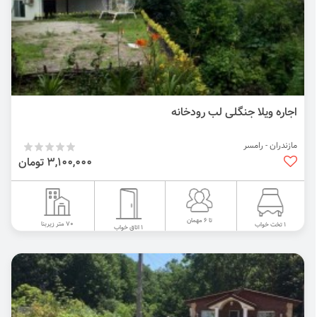
اجاره ویلا جنگلی لب رودخانه
مازندران - رامسر
3,100,000 تومان
تا 6 مهمان
70 متر زیربنا
1 تخت خواب
1 اتاق خواب