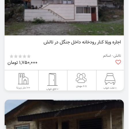
اجاره ویلا کنار رودخانه داخل جنگل در تالش
تالش - اسالم
1,750,000 تومان
تا 8 مهمان
100 متر زیربنا
0 تخت خواب
0 اتاق خواب