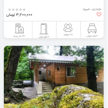
مازندران - شیرود
3,200,000 تومان
تا 7 مهمان
130 متر زیربنا
4 تخت خواب
2 اتاق خواب