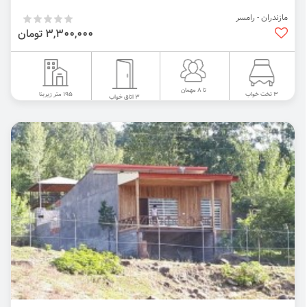
مازندران - رامسر
3,300,000 تومان
تا 8 مهمان
195 متر زیربنا
3 تخت خواب
3 اتاق خواب