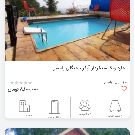
اجاره ویلا استخردار آبگرم جنگلی رامسر
مازندران - رامسر
8,100,000 تومان
تا 40 مهمان
600 متر زیربنا
6 تخت خواب
6 اتاق خواب