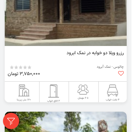
رزرو ویلا دو خوابه در نمک ابرود
چالوس - نمک آبرود
3,750,000 تومان
تا 6 مهمان
120 متر زیربنا
4 تخت خواب
2 اتاق خواب