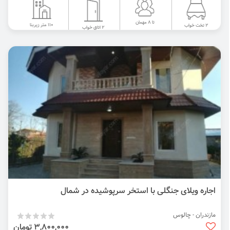
تا 8 مهمان
110 متر زیربنا
2 تخت خواب
2 اتاق خواب
اجاره ویلای جنگلی با استخر سرپوشیده در شمال
مازندران - چالوس
3,800,000 تومان