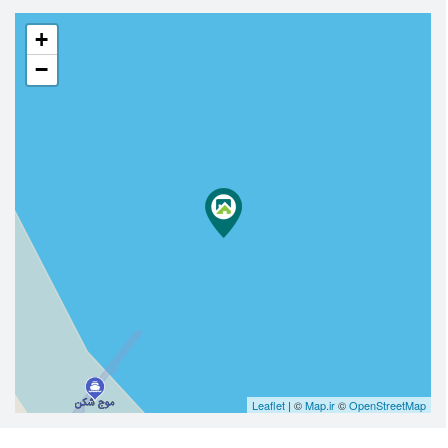
+
−
Leaflet
| ©
Map.ir
©
OpenStreetMap