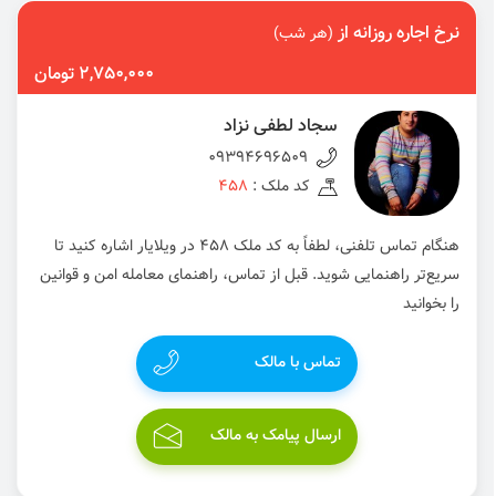
نرخ اجاره روزانه از
(هر شب)
2,750,000 تومان
سجاد لطفی نزاد
09394696509
کد ملک :
458
هنگام تماس تلفنی، لطفاً به کد ملک 458 در ویلایار اشاره کنید تا
سریع‌تر راهنمایی شوید. قبل از تماس، راهنمای معامله امن و قوانین
را بخوانید
تماس با مالک
ارسال پیامک به مالک