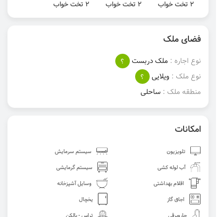
2 تخت خواب
2 تخت خواب
2 تخت خواب
فضای ملک
نوع اجاره :
ملک دربست
؟
نوع ملک :
ویلایی
؟
منطقه ملک :
ساحلی
امکانات
تلویزیون
سیستم سرمایش
آب لوله کشی
سیستم گرمایشی
اقلام بهداشتی
وسایل آشپزخانه
اجاق گاز
یخچال
جاروبرقی
تراس - بالکن