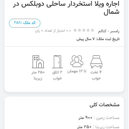
اجاره ویلا استخردار ساحلی دوبلکس در
شمال
کد ملک :
458
0.0 امتیاز از تعداد 0 رای
رامسر - کتالم
تاریخ ثبت ملک: 7 سال پیش
تا 12 مهمان
4 تخت
2 اتاق
250 متر
خواب
خواب
زیربنا
مشخصات کلی
مساحت زمین :
900 متر
مساحت زیربنا :
250 متر