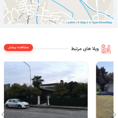
Leaflet
| ©
Map.ir
©
OpenStreetMap
مشاهده بیشتر
ویلا های مرتبط