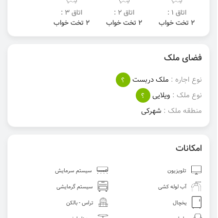
اتاق 1 :
اتاق 2 :
اتاق 3 :
2 تخت خواب
2 تخت خواب
2 تخت خواب
فضای ملک
نوع اجاره :
ملک دربست
؟
نوع ملک :
ویلایی
؟
منطقه ملک :
شهرکی
امکانات
تلویزیون
سیستم سرمایش
آب لوله کشی
سیستم گرمایشی
یخچال
تراس - بالکن