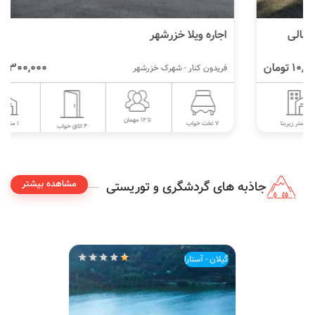
اجاره ویلا خزرشهر
7,300,000 تومان
فریدون کنار - شهرک خزرشهر
تا 12 مهمان
1 متر زیربنا
7 تخت خواب
4 اتاق خواب
مشاهده بیشتر
جاذبه های گردشگری و توریستی
گیلان - آستارا