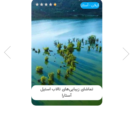
گیلان - آستارا
تماشای زیبایی‌های تالاب استیل
آستارا