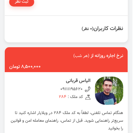
ثبت نظر
نظرات کاربران
(0 نظر)
نرخ اجاره روزانه از
(هر شب)
8,500,000 تومان
الیاس قربانی
09111195620
کد ملک :
284
هنگام تماس تلفنی، لطفاً به کد ملک 284 در ویلایار اشاره کنید تا
سریع‌تر راهنمایی شوید. قبل از تماس، راهنمای معامله امن و قوانین
را بخوانید