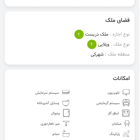
فضای ملک
نوع اجاره :
ملک دربست
؟
نوع ملک :
ویلایی
؟
منطقه ملک :
شهرکی
امکانات
تلویزیون
سیستم سرمایش
سیستم گرمایشی
وسایل آشپزخانه
اجاق گاز
یخچال
مبلمان
میز ناهارخوری
پارکینگ
حمام