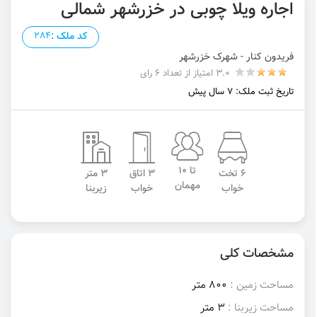
اجاره ویلا چوبی در خزرشهر شمالی
کد ملک :
284
فریدون کنار - شهرک خزرشهر
3.0 امتیاز از تعداد 6 رای
تاریخ ثبت ملک: 7 سال پیش
تا 10
6 تخت
3 اتاق
3 متر
مهمان
خواب
خواب
زیربنا
مشخصات کلی
مساحت زمین :
800 متر
مساحت زیربنا :
3 متر