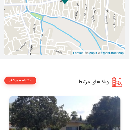
Leaflet
| ©
Map.ir
©
OpenStreetMap
مشاهده بیشتر
ویلا های مرتبط