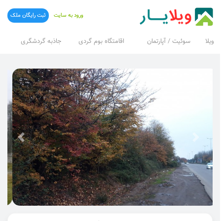
ورود به سایت
ثبت رایگان ملک
ویلا
سوئیت / آپارتمان
اقامتگاه بوم گردی
جاذبه گردشگری