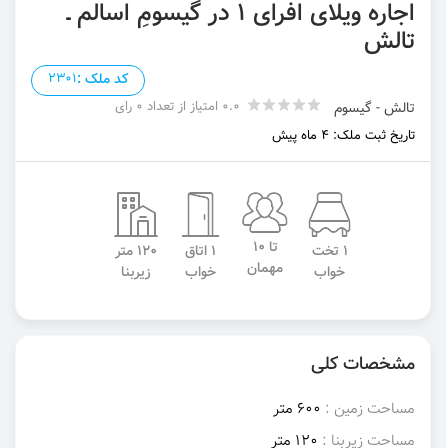
اجاره ویلای افرای ۱ در گیسومِ اسالم ـ
تالش
کد ملک :
2301
0.0 امتیاز از تعداد 0 رای
تالش - گیسوم
تاریخ ثبت ملک: 4 ماه پیش
تا 10
1 تخت
1 اتاق
120 متر
مهمان
خواب
خواب
زیربنا
مشخصات کلی
مساحت زمین :
600 متر
مساحت زیربنا :
120 متر