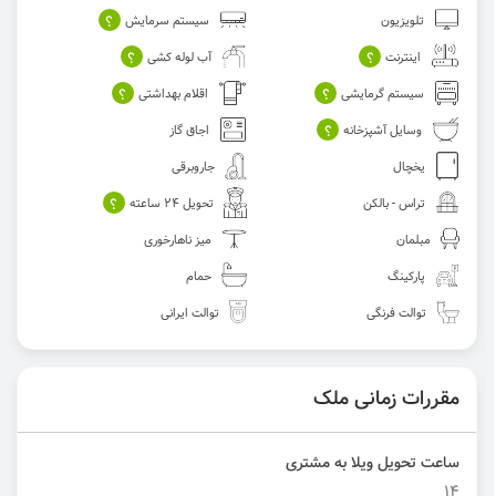
؟
تلویزیون
سیستم سرمایش
؟
؟
اینترنت
آب لوله کشی
؟
؟
سیستم گرمایشی
اقلام بهداشتی
؟
وسایل آشپزخانه
اجاق گاز
یخچال
جاروبرقی
؟
تراس - بالکن
تحویل 24 ساعته
مبلمان
میز ناهارخوری
پارکینگ
حمام
توالت فرنگی
توالت ایرانی
مقررات زمانی ملک
ساعت تحویل ویلا به مشتری
۱۴