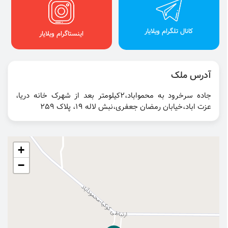
کانال تلگرام ویلایار
اینستاگرام ویلایار
آدرس ملک
جاده سرخرود به محمواباد،2کیلومتر بعد از شهرک خانه دریا،
عزت اباد،خیابان رمضان جعفری،نبش لاله 19، پلاک 259
+
−