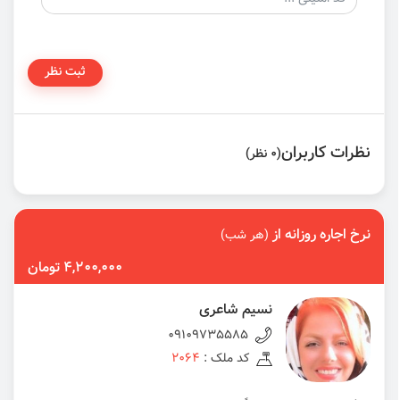
ثبت نظر
نظرات کاربران
(0 نظر)
نرخ اجاره روزانه از
(هر شب)
4,200,000 تومان
نسیم شاعری
09109735585
کد ملک :
2064