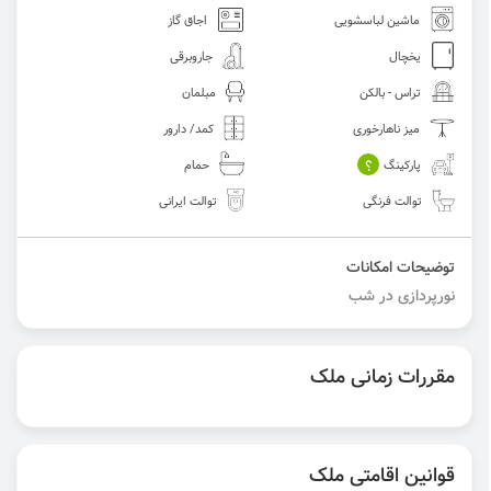
ماشین لباسشویی
اجاق گاز
یخچال
جاروبرقی
تراس - بالکن
مبلمان
میز ناهارخوری
کمد/ دارور
؟
پارکینگ
حمام
توالت فرنگی
توالت ایرانی
توضیحات امکانات
نورپردازی در شب
مقررات زمانی ملک
قوانین اقامتی ملک