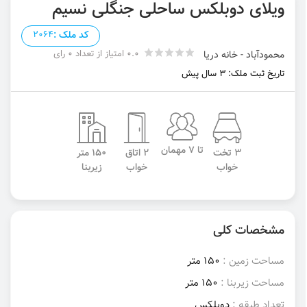
ویلای دوبلکس ساحلی جنگلی نسیم
کد ملک :
2064
0.0 امتیاز از تعداد 0 رای
محمودآباد - خانه دریا
تاریخ ثبت ملک: 3 سال پیش
تا 7 مهمان
3 تخت
2 اتاق
150 متر
خواب
خواب
زیربنا
مشخصات کلی
مساحت زمین :
150 متر
مساحت زیربنا :
150 متر
تعداد طبقه :
دوبلکس