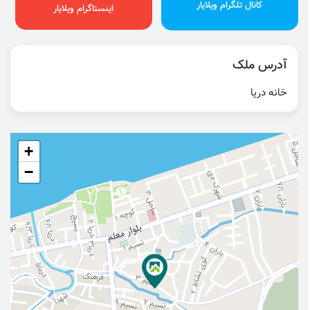
کانال تلگرام ویلایار
اینستاگرام ویلایار
آدرس ملک
خانه دریا
+
−