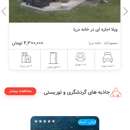
ویلا اجاره ای در خانه دریا
4,300,000 تومان
محمودآباد - خانه دریا
تا 10 مهمان
3 متر زیربنا
6 تخت خواب
3 اتاق خواب
مشاهده بیشتر
جاذبه های گردشگری و توریستی
گیلان - آستارا