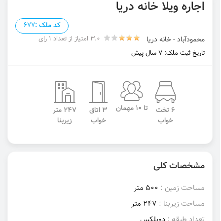
اجاره ویلا خانه دریا
کد ملک :
677
3.0 امتیاز از تعداد 1 رای
محمودآباد - خانه دریا
تاریخ ثبت ملک: 7 سال پیش
تا 10 مهمان
6 تخت
3 اتاق
247 متر
خواب
خواب
زیربنا
مشخصات کلی
مساحت زمین :
500 متر
مساحت زیربنا :
247 متر
تعداد طبقه :
دوبلکس