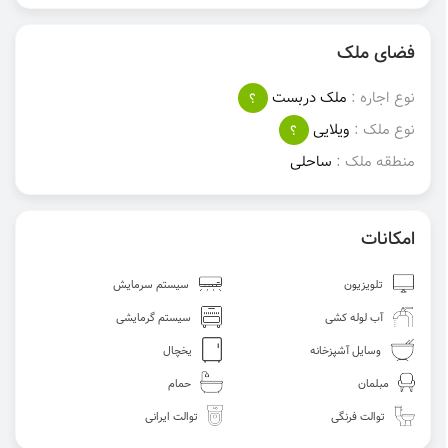
فضای ملک
نوع اجاره :
ملک دربست
؟
نوع ملک :
ویلایی
؟
منطقه ملک :
ساحلی
امکانات
تلویزیون
سیستم سرمایش
آب لوله کشی
سیستم گرمایشی
وسایل آشپزخانه
یخچال
مبلمان
حمام
توالت فرنگی
توالت ایرانی