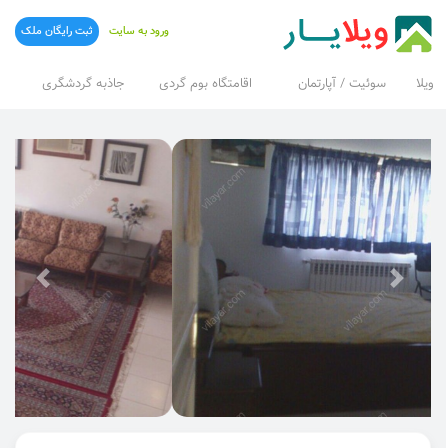
ورود به سایت
ثبت رایگان ملک
ویلا
سوئیت / آپارتمان
اقامتگاه بوم گردی
جاذبه گردشگری