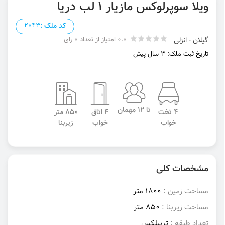
ویلا سوپرلوکس مازیار ۱ لب دریا
کد ملک :
2043
0.0 امتیاز از تعداد 0 رای
گیلان - انزلی
تاریخ ثبت ملک: 3 سال پیش
تا 12 مهمان
4 تخت
4 اتاق
850 متر
خواب
خواب
زیربنا
مشخصات کلی
مساحت زمین :
1800 متر
مساحت زیربنا :
850 متر
تعداد طبقه :
تریبلکس