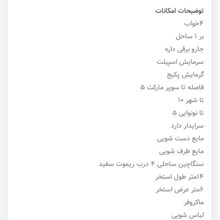
توضیحات امکانات
۴خواب
بر ۱ ساحل
جارو برقی داره
سرمایش اسپیلت
گرمایش پکیج
فاصله تا سوپر مارکت ۵
تا شهر ۱۰
تا نونوایی ۵
سرایدار دارد
مایع دست شویی
مایع ظرف شویی
سنگاچین ساحلی ۴ درب ریموت سفید
۱۴متر طول استخر
۶متر عرض استخر
ماکروفر
لباس شویی