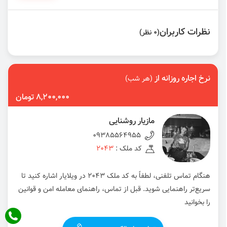
نظرات کاربران
(0 نظر)
نرخ اجاره روزانه از
(هر شب)
8,200,000 تومان
مازیار روشنایی
09385564955
کد ملک :
2043
هنگام تماس تلفنی، لطفاً به کد ملک 2043 در ویلایار اشاره کنید تا
سریع‌تر راهنمایی شوید. قبل از تماس، راهنمای معامله امن و قوانین
را بخوانید