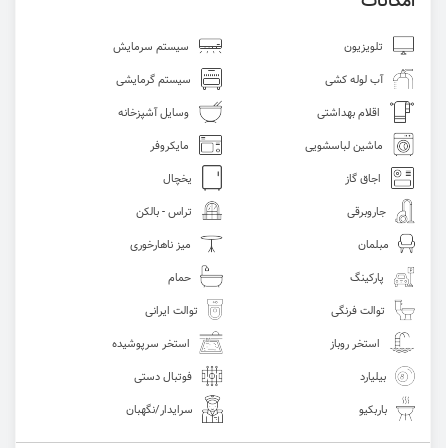
امکانات
تلویزیون
سیستم سرمایش
آب لوله کشی
سیستم گرمایشی
اقلام بهداشتی
وسایل آشپزخانه
ماشین لباسشویی
مایکروفر
اجاق گاز
یخچال
جاروبرقی
تراس - بالکن
مبلمان
میز ناهارخوری
پارکینگ
حمام
توالت فرنگی
توالت ایرانی
استخر روباز
استخر سرپوشیده
بیلیارد
فوتبال دستی
باربکیو
سرایدار/نگهبان