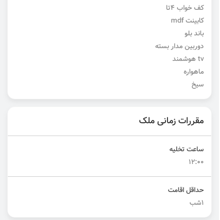
کف خواب ۴تا
کابینت mdf
باند بلو
دوربین مدار بسته
tv هوشمند
ماهواره
سیخ
مقررات زمانی ملک
ساعت تخلیه
۱۲:۰۰
حداقل اقامت
۱شب