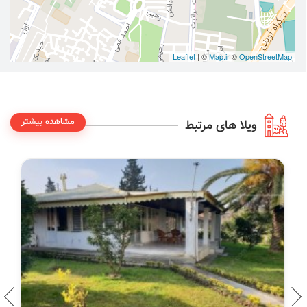
Leaflet
| ©
Map.ir
©
OpenStreetMap
مشاهده بیشتر
ویلا های مرتبط