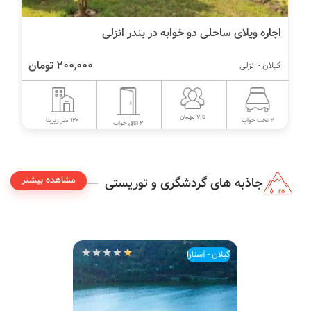
اجاره ویلای ساحلی دو خوابه در بندر انزلی
200,000 تومان
گیلان - انزلی
تا 7 مهمان
120 متر زیربنا
2 تخت خواب
2 اتاق خواب
مشاهده بیشتر
جاذبه های گردشگری و توریستی
گیلان - آستارا