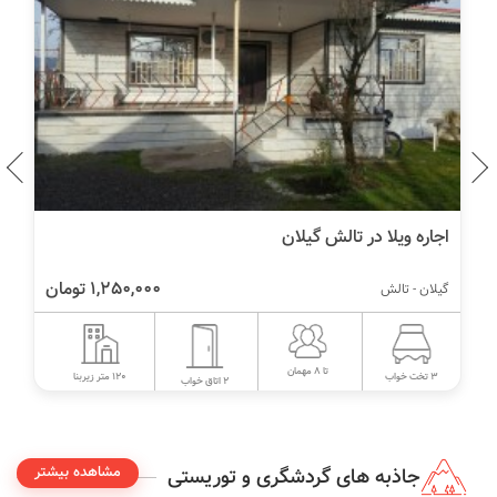
اجاره ویلا در تالش گیلان
1,250,000 تومان
گیلان - تالش
تا 8 مهمان
120 متر زیربنا
3 تخت خواب
2 اتاق خواب
مشاهده بیشتر
جاذبه های گردشگری و توریستی