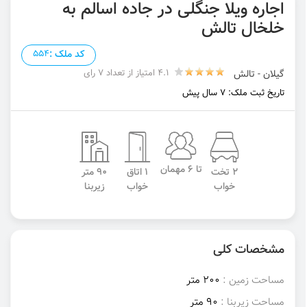
اجاره ویلا جنگلی در جاده اسالم به
خلخال تالش
کد ملک :
554
4.1 امتیاز از تعداد 7 رای
گیلان - تالش
تاریخ ثبت ملک: 7 سال پیش
تا 6 مهمان
2 تخت
1 اتاق
90 متر
خواب
خواب
زیربنا
مشخصات کلی
مساحت زمین :
200 متر
مساحت زیربنا :
90 متر