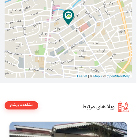
Leaflet
| ©
Map.ir
©
OpenStreetMap
مشاهده بیشتر
ویلا های مرتبط