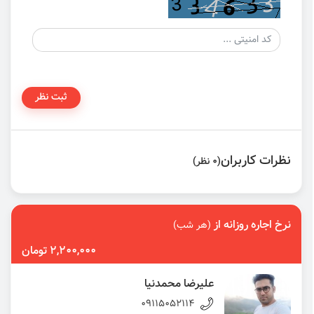
ثبت نظر
نظرات کاربران
(0 نظر)
نرخ اجاره روزانه از
(هر شب)
2,200,000 تومان
علیرضا محمدنیا
09115052114