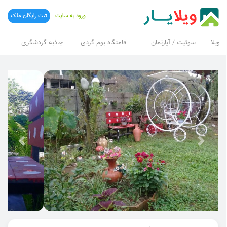
ورود به سایت
ثبت رایگان ملک
ویلا
سوئیت / آپارتمان
اقامتگاه بوم گردی
جاذبه گردشگری