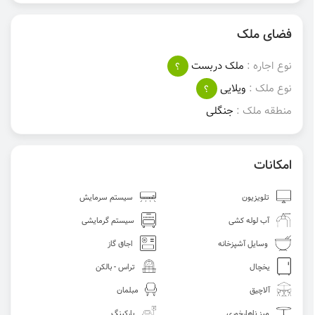
فضای ملک
نوع اجاره :
ملک دربست
؟
نوع ملک :
ویلایی
؟
منطقه ملک :
جنگلی
امکانات
تلویزیون
سیستم سرمایش
آب لوله کشی
سیستم گرمایشی
وسایل آشپزخانه
اجاق گاز
یخچال
تراس - بالکن
آلاچیق
مبلمان
میز ناهارخوری
پارکینگ