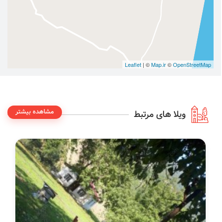
Leaflet
| ©
Map.ir
©
OpenStreetMap
مشاهده بیشتر
ویلا های مرتبط