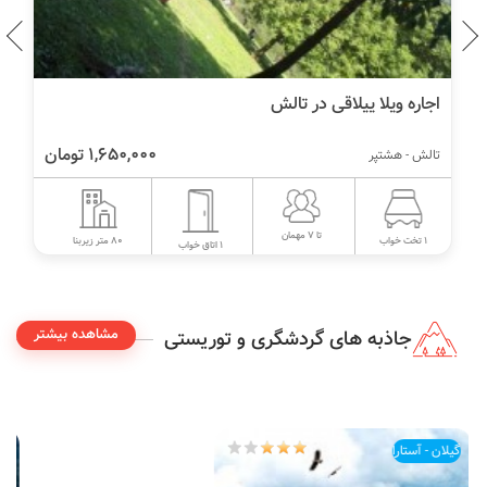
اجاره عمارت سنتی و جنگلی تالش
2,500,000 تومان
تالش - هشتپر
تا 8 مهمان
150 متر زیربنا
4 تخت خواب
2 اتاق خواب
مشاهده بیشتر
جاذبه های گردشگری و توریستی
گیلان - آستارا