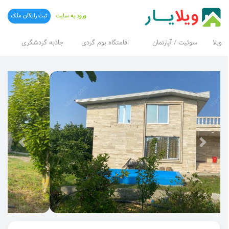
ورود به سایت
ثبت رایگان ملک
ویلا
سوئیت / آپارتمان
اقامتگاه بوم گردی
جاذبه گردشگری