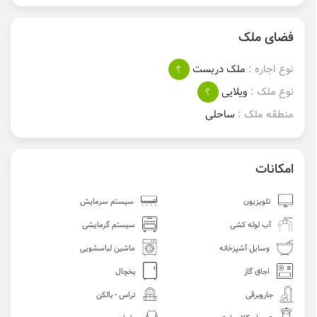
فضای ملک
نوع اجاره :
ملک دربست
؟
نوع ملک :
ویلایی
؟
منطقه ملک :
ساحلی
امکانات
تلویزیون
سیستم سرمایش
آب لوله کشی
سیستم گرمایشی
وسایل آشپزخانه
ماشین لباسشویی
اجاق گاز
یخچال
جاروبرقی
تراس - بالکن