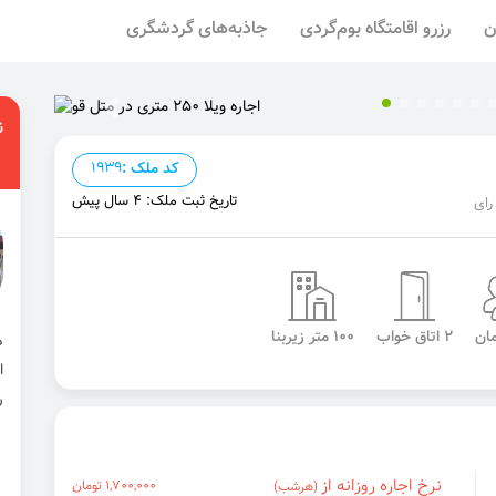
ن
رزرو اقامتگاه بوم‌گردی
جاذبه‌های گردشگری
ن
کد ملک :
1939
تاریخ ثبت ملک: 4 سال پیش
2 اتاق خواب
100 متر زیربنا
ا
ر
نرخ اجاره روزانه از
1,700,000 تومان
(هرشب)