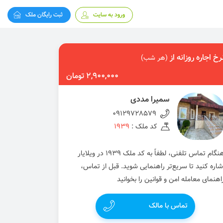
ورود به سایت
ثبت رایگان ملک
رخ اجاره روزانه از
(هر شب)
2,900,000 تومان
سمیرا مددی
09129728579
کد ملک :
1939
هنگام تماس تلفنی، لطفاً به کد ملک 1939 در ویلایار
شاره کنید تا سریع‌تر راهنمایی شوید. قبل از تماس،
اهنمای معامله امن و قوانین را بخوانید
تماس با مالک