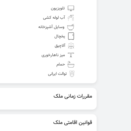
تلویزیون
آب لوله کشی
وسایل آشپزخانه
یخچال
آلاچیق
میز ناهارخوری
حمام
توالت ایرانی
مقررات زمانی ملک
قوانین اقامتی ملک