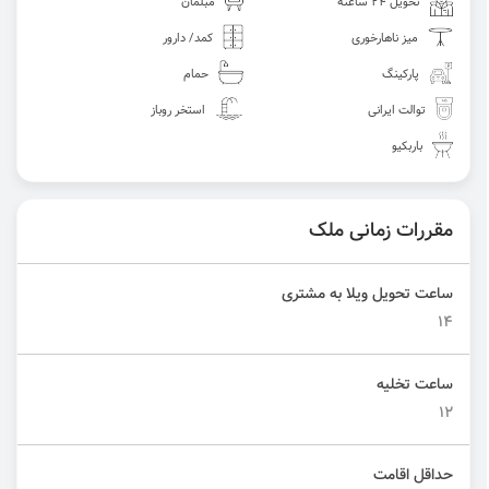
تحویل 24 ساعته
مبلمان
میز ناهارخوری
کمد/ دارور
پارکینگ
حمام
توالت ایرانی
استخر روباز
باربکیو
مقررات زمانی ملک
ساعت تحویل ویلا به مشتری
14
ساعت تخلیه
12
حداقل اقامت