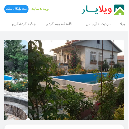
ورود به سایت
ثبت رایگان ملک
ویلا
سوئیت / آپارتمان
اقامتگاه بوم گردی
جاذبه گردشگری