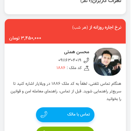
نظرات کاربران
(0 نظر)
نرخ اجاره روزانه از
(هر شب)
3,450,000 تومان
محسن همتی
09116304019
کد ملک :
1886
هنگام تماس تلفنی، لطفاً به کد ملک 1886 در ویلایار اشاره کنید تا
سریع‌تر راهنمایی شوید. قبل از تماس، راهنمای معامله امن و قوانین
را بخوانید
تماس با مالک