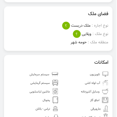
فضای ملک
نوع اجاره :
ملک دربست
؟
نوع ملک :
ویلایی
؟
منطقه ملک :
حومه‌ شهر
امکانات
تلویزیون
سیستم سرمایش
آب لوله کشی
سیستم گرمایشی
وسایل آشپزخانه
ماشین لباسشویی
اجاق گاز
یخچال
جاروبرقی
تراس - بالکن