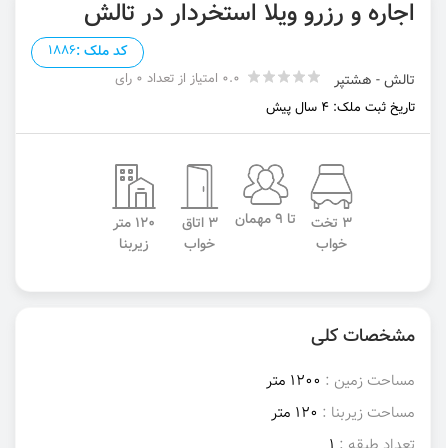
اجاره و رزرو ویلا استخردار در تالش
کد ملک :
1886
0.0 امتیاز از تعداد 0 رای
تالش - هشتپر
تاریخ ثبت ملک: 4 سال پیش
تا 9 مهمان
3 تخت
3 اتاق
120 متر
خواب
خواب
زیربنا
مشخصات کلی
مساحت زمین :
1200 متر
مساحت زیربنا :
120 متر
تعداد طبقه :
1