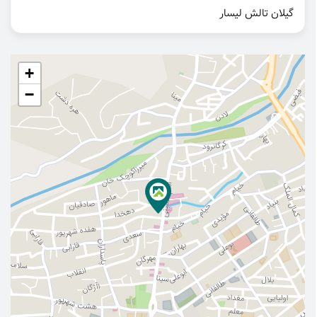
گیلان تالش لیسار
+
−