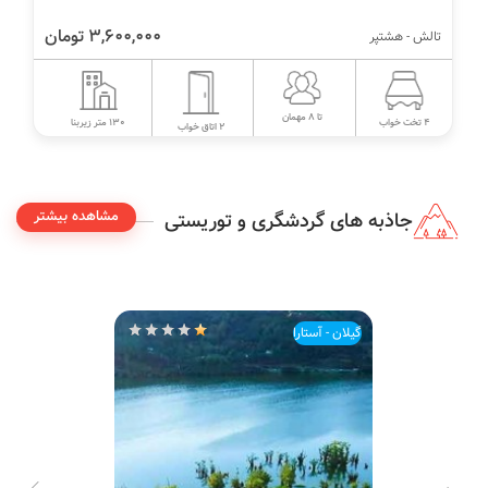
3,600,000 تومان
تالش - هشتپر
تا 8 مهمان
130 متر زیربنا
4 تخت خواب
2 اتاق خواب
مشاهده بیشتر
جاذبه های گردشگری و توریستی
گیلان - آستارا