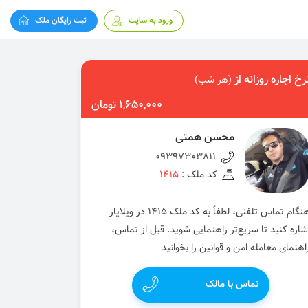
ورود به سایت
ثبت رایگان ملک
رخ اجاره روزانه از
(هر شب)
1,650,000 تومان
محسن همتی
09397303811
کد ملک :
1415
هنگام تماس تلفنی، لطفاً به کد ملک 1415 در ویلایار
شاره کنید تا سریع‌تر راهنمایی شوید. قبل از تماس،
اهنمای معامله امن و قوانین را بخوانید
تماس با مالک