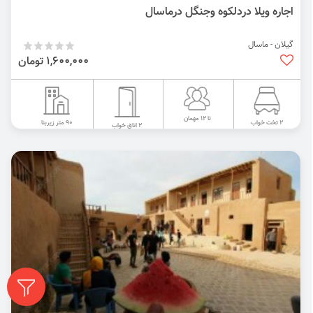
اجاره ویلا دردلکوه وجنگل درماسال
گیلان - ماسال
1,600,000 تومان
تا 12 مهمان
90 متر زیربنا
2 تخت خواب
2 اتاق خواب