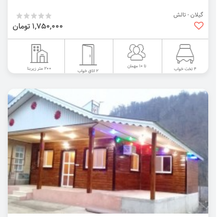
گیلان - تالش
1,750,000 تومان
تا 10 مهمان
200 متر زیربنا
4 تخت خواب
2 اتاق خواب