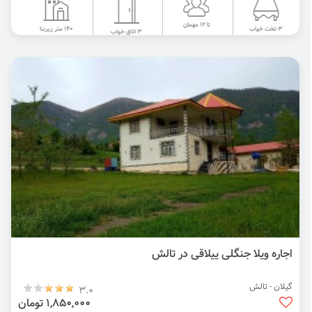
تا 12 مهمان
140 متر زیربنا
3 تخت خواب
3 اتاق خواب
اجاره ویلا جنگلی ییلاقی در تالش
گیلان - تالش
3.0
1,850,000 تومان