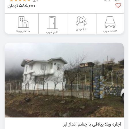
5.0
585,000 تومان
تا 6 مهمان
100 متر زیربنا
2 تخت خواب
1 اتاق خواب
اجاره ویلا ییلاقی با چشم انداز ابر