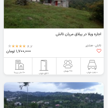
اجاره ویلا در ییلاق مریان تالش
تالش - هشتپر
4.2
1,700,000 تومان
تا 9 مهمان
80 متر زیربنا
0 تخت خواب
1 اتاق خواب