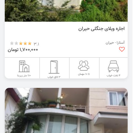
اجاره ویلای جنگلی حیران
آستارا - حیران
3.1
1,700,000 تومان
تا 10 مهمان
110 متر زیربنا
4 تخت خواب
2 اتاق خواب