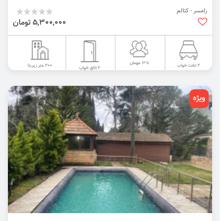
رامسر - کتالم
5,300,000 تومان
تا 12 مهمان
200 متر زیربنا
2 تخت خواب
2 اتاق خواب
ویژه