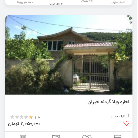
تا 8 مهمان
500 متر زیربنا
2 تخت خواب
2 اتاق خواب
اجاره ویلا گردنه حیران
آستارا - حیران
1.5
2,050,000 تومان