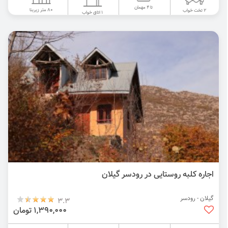
تا 4 مهمان
80 متر زیربنا
2 تخت خواب
1 اتاق خواب
اجاره کلبه روستایی در رودسر گیلان
گیلان - رودسر
3.3
1,390,000 تومان