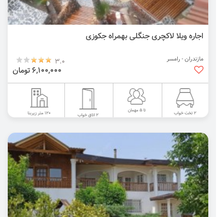
اجاره ویلا لاکچری جنگلی بهمراه جکوزی
مازندران - رامسر
3.0
6,100,000 تومان
تا 5 مهمان
120 متر زیربنا
2 تخت خواب
2 اتاق خواب