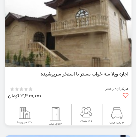
اجاره ویلا سه خواب مستر با استخر سرپوشیده
مازندران - رامسر
3,300,000 تومان
تا 10 مهمان
220 متر زیربنا
3 تخت خواب
3 اتاق خواب