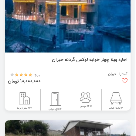
اجاره ویلا چهار خوابه لوکس گردنه حیران
آستارا - حیران
4.0
10,000,000 تومان
تا 14 مهمان
220 متر زیربنا
3 تخت خواب
4 اتاق خواب