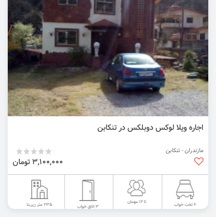
اجاره ویلا لوکس دوبلکس در تنکابن
مازندران - تنکابن
3,100,000 تومان
تا 12 مهمان
235 متر زیربنا
6 تخت خواب
3 اتاق خواب