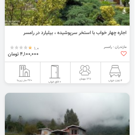
اجاره چهار خواب با استخر سرپوشیده ، بیلیارد در رامسر
مازندران - رامسر
1.0
4,100,000 تومان
تا 12 مهمان
270 متر زیربنا
4 تخت خواب
0 اتاق خواب