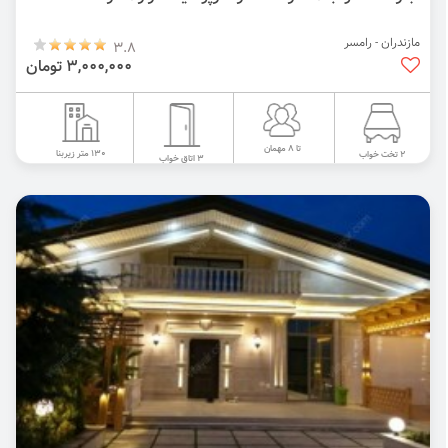
مازندران - رامسر
3.8
3,000,000 تومان
تا 8 مهمان
130 متر زیربنا
2 تخت خواب
3 اتاق خواب