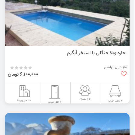
اجاره ویلا جنگلی با استخر آبگرم
مازندران - رامسر
6,100,000 تومان
تا 6 مهمان
120 متر زیربنا
2 تخت خواب
2 اتاق خواب