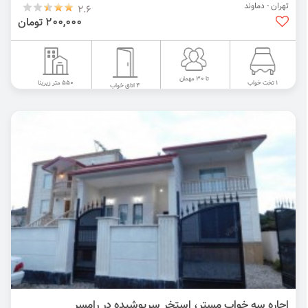
تهران - دماوند
2.6
200,000 تومان
تا 30 مهمان
550 متر زیربنا
1 تخت خواب
4 اتاق خواب
اجاره سه خواب مستر، استخر سرپوشیده در رامسر