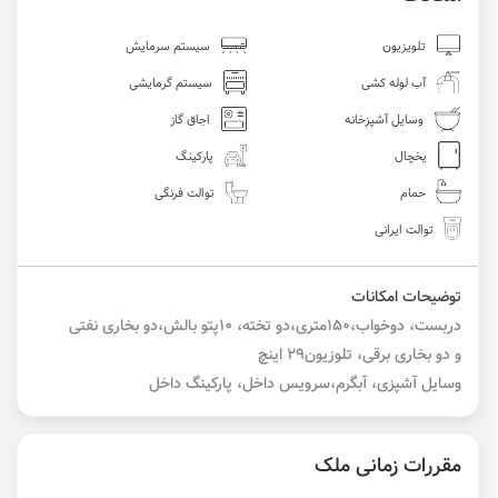
تلویزیون
سیستم سرمایش
آب لوله کشی
سیستم گرمایشی
وسایل آشپزخانه
اجاق گاز
یخچال
پارکینگ
حمام
توالت فرنگی
توالت ایرانی
توضیحات امکانات
دربست، دوخواب،۱۵۰متری،دو تخته، ۱۰پتو بالش،دو بخاری نفتی
و دو بخاری برقی، تلوزیون29 اینچ
وسایل آشپزی، آبگرم،سرویس داخل، پارکینگ داخل
مقررات زمانی ملک