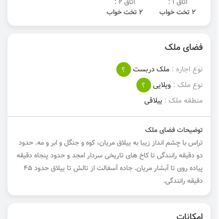
اتاق 1 :
اتاق 2 :
2 تخت خواب
2 تخت خواب
فضای ملک
نوع اجاره :
ملک دربست
؟
نوع ملک :
ویلایی
؟
منطقه ملک :
ییلاقی
توضیحات فضای ملک
تراس با چشم انداز زیبا به ییلاق مریان، کوه و جنگل و ابر و مه. حدود
دو دقیقه رانندگی تا کاخ های تاریخی سردار امجد و حدود پنجاه دقیقه
پیاده روی تا آبشار مریان. جاده آسفالت از تالش تا ییلاق حدود ۴۵
دقیقه رانندگی.
امکانات