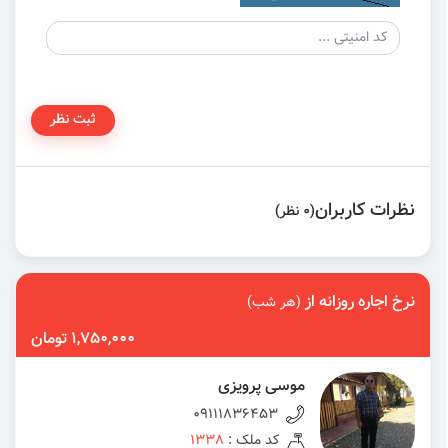
ثبت نظر
نظرات کاربران
(0 نظر)
نرخ اجاره روزانه از
(هر شب)
1,750,000 تومان
موسی پرویزی
09111836453
کد ملک :
1338