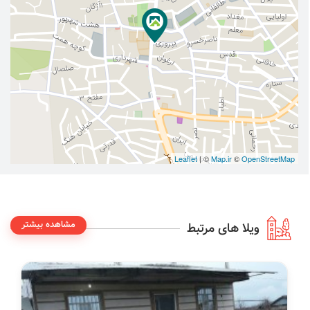
Leaflet
| ©
Map.ir
©
OpenStreetMap
مشاهده بیشتر
ویلا های مرتبط