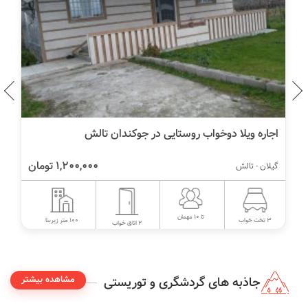
اجاره ویلا دوخواب روستایی در جوکندان تالش
1,200,000 تومان
گیلان - تالش
تا 10 مهمان
100 متر زیربنا
3 تخت خواب
2 اتاق خواب
مشاهده بیشتر
جاذبه های گردشگری و توریستی