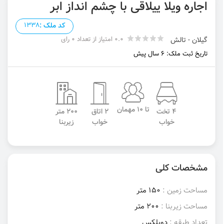
اجاره ویلا ییلاقی با چشم انداز ابر
کد ملک :
1338
0.0 امتیاز از تعداد 0 رای
گیلان - تالش
تاریخ ثبت ملک: 6 سال پیش
تا 10 مهمان
4 تخت
2 اتاق
200 متر
خواب
خواب
زیربنا
مشخصات کلی
مساحت زمین :
150 متر
مساحت زیربنا :
200 متر
تعداد طبقه :
دوبلکس