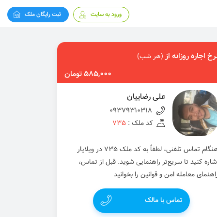
ورود به سایت
ثبت رایگان ملک
رخ اجاره روزانه از
(هر شب)
585,000 تومان
علی رضاییان
09379310318
کد ملک :
735
هنگام تماس تلفنی، لطفاً به کد ملک 735 در ویلایار
شاره کنید تا سریع‌تر راهنمایی شوید. قبل از تماس،
اهنمای معامله امن و قوانین را بخوانید
تماس با مالک