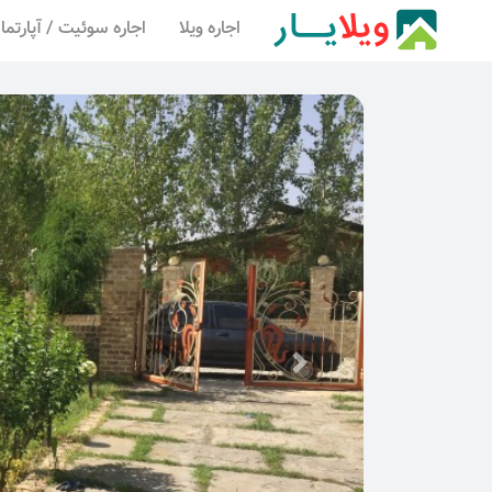
اجاره ویلا
اجاره سوئیت / آپارتما