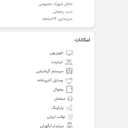
داخل شهرک خصوصی
درب ریموتی
سرایداری ۲۴ساعته
امکانات
تلویزیون
اینترنت
سیستم گرمایشی
وسایل آشپزخانه
یخچال
مبلمان
پارکینگ
توالت ایرانی
سرایدار/نگهبان