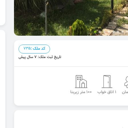
کد ملک :
735
تاریخ ثبت ملک: 7 سال پیش
1 اتاق خواب
100 متر زیربنا