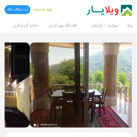
ورود به سایت
ثبت رایگان ملک
ویلا
سوئیت / آپارتمان
اقامتگاه بوم گردی
جاذبه گردشگری