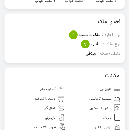
1 تخت خواب
1 تخت خواب
1 تخت خواب
فضای ملک
نوع اجاره :
ملک دربست
؟
نوع ملک :
ویلایی
؟
منطقه ملک :
ییلاقی
امکانات
تلویزیون
آب لوله کشی
سیستم گرمایشی
وسایل آشپزخانه
ماشین لباسشویی
اجاق گاز
یخچال
جاروبرقی
تراس - بالکن
تحویل 24 ساعته