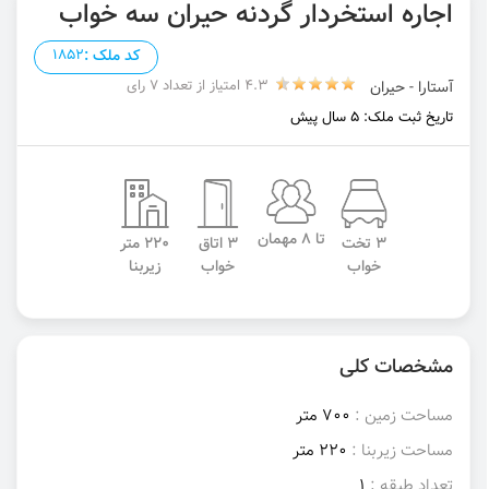
اجاره استخردار گردنه حیران سه خواب
کد ملک :
1852
4.3 امتیاز از تعداد 7 رای
آستارا - حیران
تاریخ ثبت ملک: 5 سال پیش
تا 8 مهمان
3 تخت
3 اتاق
220 متر
خواب
خواب
زیربنا
مشخصات کلی
مساحت زمین :
700 متر
مساحت زیربنا :
220 متر
تعداد طبقه :
1