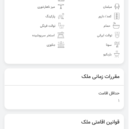
مبلمان
میز ناهارخوری
کمد/ دارور
پارکینگ
حمام
توالت فرنگی
توالت ایرانی
استخر سرپوشیده
سونا
جکوزی
باربکیو
مقررات زمانی ملک
حداقل اقامت
1
قوانین اقامتی ملک