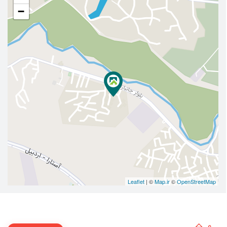
−
Leaflet
| ©
Map.ir
©
OpenStreetMap