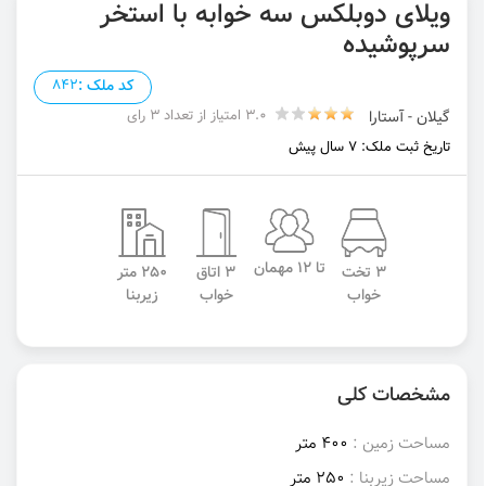
ویلای دوبلکس سه خوابه با استخر
سرپوشیده
کد ملک :
842
3.0 امتیاز از تعداد 3 رای
گیلان - آستارا
تاریخ ثبت ملک: 7 سال پیش
تا 12 مهمان
3 تخت
3 اتاق
250 متر
خواب
خواب
زیربنا
مشخصات کلی
مساحت زمین :
400 متر
مساحت زیربنا :
250 متر