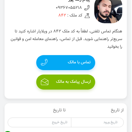
09367055218
کد ملک :
842
هنگام تماس تلفنی، لطفاً به کد ملک 842 در ویلایار اشاره کنید تا
سریع‌تر راهنمایی شوید. قبل از تماس، راهنمای معامله امن و قوانین
را بخوانید
تماس با مالک
ارسال پیامک به مالک
از تاریخ
تا تاریخ