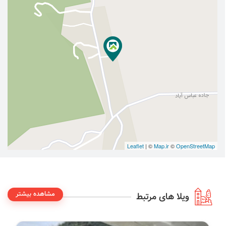
Leaflet
| ©
Map.ir
©
OpenStreetMap
مشاهده بیشتر
ویلا های مرتبط