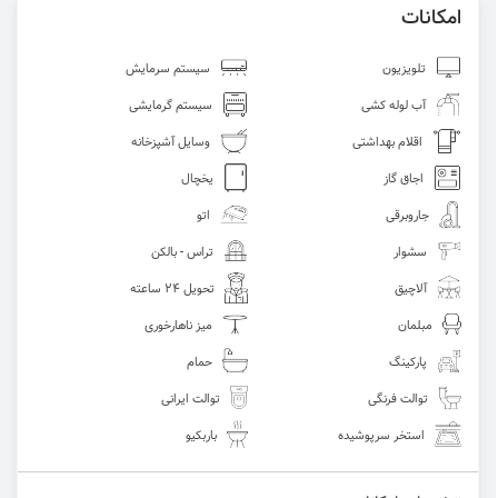
امکانات
تلویزیون
سیستم سرمایش
آب لوله کشی
سیستم گرمایشی
اقلام بهداشتی
وسایل آشپزخانه
اجاق گاز
یخچال
جاروبرقی
اتو
سشوار
تراس - بالکن
آلاچیق
تحویل 24 ساعته
مبلمان
میز ناهارخوری
پارکینگ
حمام
توالت فرنگی
توالت ایرانی
استخر سرپوشیده
باربکیو