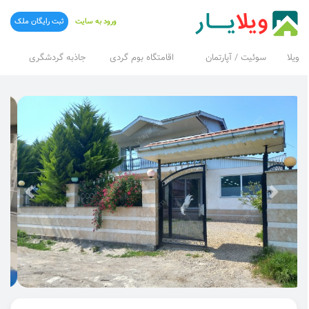
ورود به سایت
ثبت رایگان ملک
ویلا
سوئیت / آپارتمان
اقامتگاه بوم گردی
جاذبه گردشگری