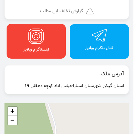
گزارش تخلف این مطلب
کانال تلگرام ویلایار
اینستاگرام ویلایار
آدرس ملک
استان گیلان شهرستان استارا-عباس اباد کوچه دهقان 19
+
−