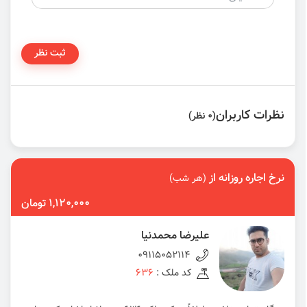
ثبت نظر
نظرات کاربران
(0 نظر)
نرخ اجاره روزانه از
(هر شب)
1,120,000 تومان
علیرضا محمدنیا
09115052114
کد ملک :
636