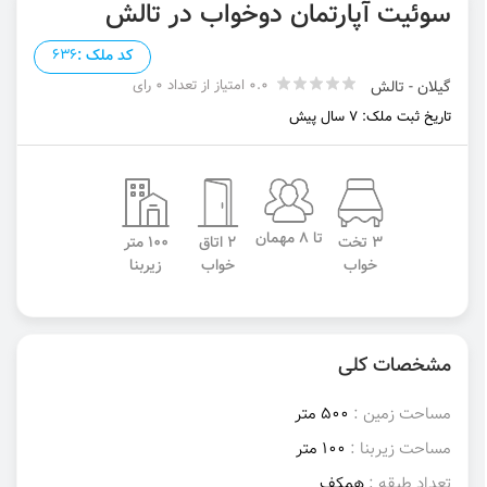
سوئیت آپارتمان دوخواب در تالش
کد ملک :
636
0.0 امتیاز از تعداد 0 رای
گیلان - تالش
تاریخ ثبت ملک: 7 سال پیش
تا 8 مهمان
3 تخت
2 اتاق
100 متر
خواب
خواب
زیربنا
مشخصات کلی
مساحت زمین :
500 متر
مساحت زیربنا :
100 متر
تعداد طبقه :
همکف