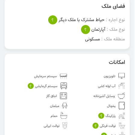
فضای ملک
نوع اجاره :
حیاط مشترک با ملک دیگر
؟
نوع ملک :
آپارتمان
؟
منطقه ملک :
مسکونی
امکانات
تلویزیون
سیستم سرمایش
؟
آب لوله کشی
سیستم گرمایشی
وسایل آشپزخانه
اجاق گاز
یخچال
مبلمان
؟
پارکینگ
حمام
؟
توالت فرنگی
توالت ایرانی