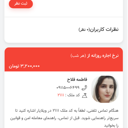
ثبت نظر
نظرات کاربران
(0 نظر)
نرخ اجاره روزانه از
(هر شب)
3,200,000 تومان
فاطمه فلاح
09115006499
کد ملک :
2111
هنگام تماس تلفنی، لطفاً به کد ملک 2111 در ویلایار اشاره کنید تا
سریع‌تر راهنمایی شوید. قبل از تماس، راهنمای معامله امن و قوانین
را بخوانید