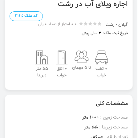
اجاره ویلای آب در رشت
کد ملک :
2111
0.0 امتیاز از تعداد 0 رای
گیلان - رشت
تاریخ ثبت ملک: 3 سال پیش
تا 5 مهمان
0 تخت
0 اتاق
55 متر
خواب
خواب
زیربنا
مشخصات کلی
مساحت زمین :
1000 متر
مساحت زیربنا :
55 متر
تعداد طبقه :
همکف