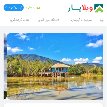
ورود به سایت
ثبت رایگان ملک
ویلا
سوئیت / آپارتمان
اقامتگاه بوم گردی
جاذبه گردشگری