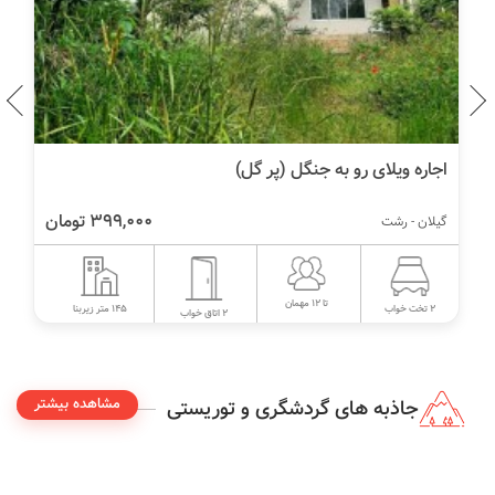
اجاره ویلای رو به جنگل (پر گل)
399,000 تومان
گیلان - رشت
تا 12 مهمان
145 متر زیربنا
2 تخت خواب
2 اتاق خواب
مشاهده بیشتر
جاذبه های گردشگری و توریستی