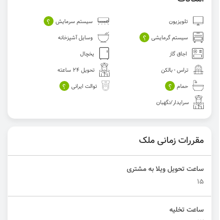
؟
تلویزیون
سیستم سرمایش
؟
سیستم گرمایشی
وسایل آشپزخانه
اجاق گاز
یخچال
تراس - بالکن
تحویل 24 ساعته
؟
؟
حمام
توالت ایرانی
سرایدار/نگهبان
مقررات زمانی ملک
ساعت تحویل ویلا به مشتری
15
ساعت تخلیه