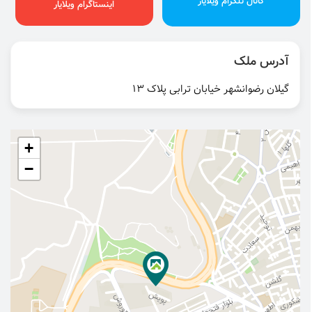
کانال تلگرام ویلایار
اینستاگرام ویلایار
آدرس ملک
گیلان رضوانشهر خیابان ترابی پلاک 13
+
−