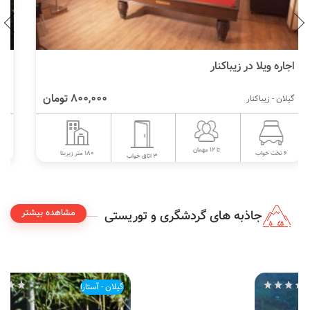
اجاره ویلای ساحلی در قروق تالش
1,200,000 تومان
گیلان - تالش
تا 1 مهمان
120 متر زیربنا
4 تخت خواب
2 اتاق خواب
مشاهده بیشتر
جاذبه های گردشگری و توریستی
گیلان - آستارا