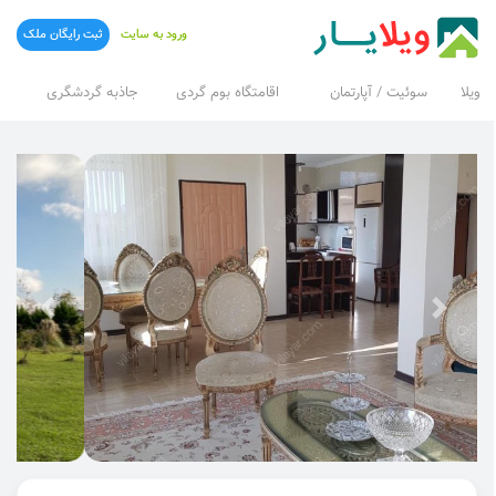
ورود به سایت
ثبت رایگان ملک
ویلا
سوئیت / آپارتمان
اقامتگاه بوم گردی
جاذبه گردشگری