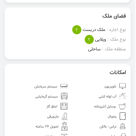
فضای ملک
نوع اجاره :
ملک دربست
؟
نوع ملک :
ویلایی
؟
منطقه ملک :
ساحلی
امکانات
تلویزیون
سیستم سرمایش
آب لوله کشی
سیستم گرمایشی
وسایل آشپزخانه
اجاق گاز
یخچال
جاروبرقی
تراس - بالکن
تحویل 24 ساعته