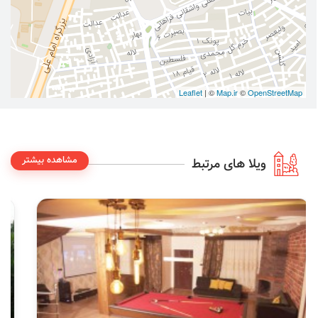
Leaflet
| ©
Map.ir
©
OpenStreetMap
مشاهده بیشتر
ویلا های مرتبط