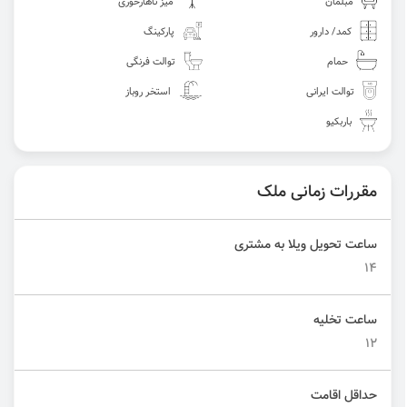
مبلمان
میز ناهارخوری
کمد/ دارور
پارکینگ
حمام
توالت فرنگی
توالت ایرانی
استخر روباز
باربکیو
مقررات زمانی ملک
ساعت تحویل ویلا به مشتری
14
ساعت تخلیه
12
حداقل اقامت