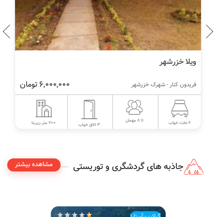
ویلا خزرشهر
6,000,000 تومان
فریدون کنار - شهرک خزرشهر
تا 8 مهمان
200 متر زیربنا
6 تخت خواب
3 اتاق خواب
مشاهده بیشتر
جاذبه های گردشگری و توریستی
گیلان - آستارا