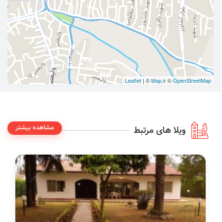
Leaflet
| ©
Map.ir
©
OpenStreetMap
مشاهده بیشتر
ویلا های مرتبط