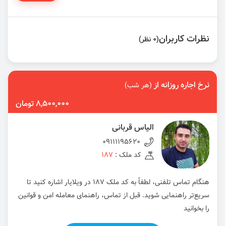
نظرات کاربران
(0 نظر)
نرخ اجاره روزانه از
(هر شب)
8,500,000 تومان
الیاس قربانی
09111195620
کد ملک :
187
هنگام تماس تلفنی، لطفاً به کد ملک 187 در ویلایار اشاره کنید تا
سریع‌تر راهنمایی شوید. قبل از تماس، راهنمای معامله امن و قوانین
را بخوانید