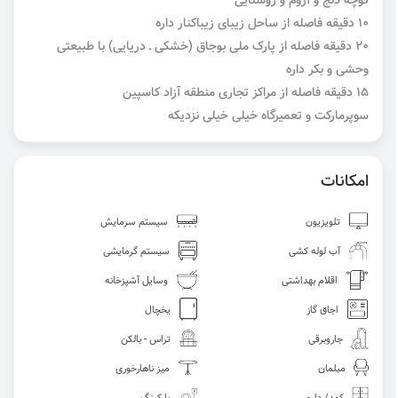
کوچه دنج و آروم و روستایی
10 دقیقه فاصله از ساحل زیبای زیباکنار داره
20 دقیقه فاصله از پارک ملی بوجاق (خشکی ـ دریایی) با طبیعتی
وحشی و بکر داره
15 دقیقه فاصله از مراکز تجاری منطقه آزاد کاسپین
سوپرمارکت و تعمیرگاه خیلی خیلی نزدیکه
امکانات
تلویزیون
سیستم سرمایش
آب لوله کشی
سیستم گرمایشی
اقلام بهداشتی
وسایل آشپزخانه
اجاق گاز
یخچال
جاروبرقی
تراس - بالکن
مبلمان
میز ناهارخوری