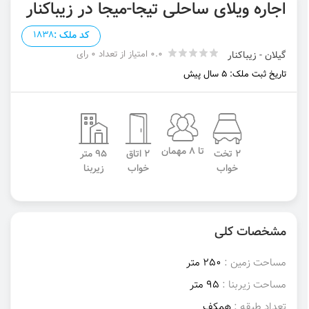
اجاره ویلای ساحلی تیجا-میجا در زیباکنار
کد ملک :
1838
0.0 امتیاز از تعداد 0 رای
گیلان - زیباکنار
تاریخ ثبت ملک: 5 سال پیش
تا 8 مهمان
2 تخت
2 اتاق
95 متر
خواب
خواب
زیربنا
مشخصات کلی
مساحت زمین :
250 متر
مساحت زیربنا :
95 متر
تعداد طبقه :
همکف