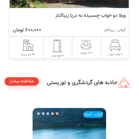
ویلا دو خواب چسبیده به دریا زیباکنار
600,000 تومان
گیلان - زیباکنار
تا 7 مهمان
90 متر زیربنا
2 تخت خواب
2 اتاق خواب
مشاهده بیشتر
جاذبه های گردشگری و توریستی
گیلان - آستارا