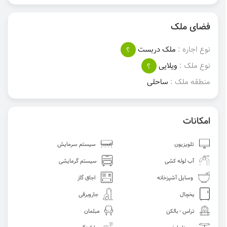
فضای ملک
نوع اجاره :
ملک دربست
؟
نوع ملک :
ویلایی
؟
منطقه ملک :
ساحلی
امکانات
تلویزیون
سیستم سرمایش
آب لوله کشی
سیستم گرمایشی
وسایل آشپزخانه
اجاق گاز
یخچال
جاروبرقی
تراس - بالکن
مبلمان