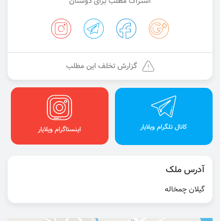
اشتراک مطلب برای دوستان
گزارش تخلف این مطلب
کانال تلگرام ویلایار
اینستاگرام ویلایار
آدرس ملک
گیلان چمخاله