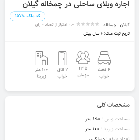
اجاره ویلای ساحلی در چمخاله گیلان
کد ملک :
1578
0.0 امتیاز از تعداد 0 رای
گیلان - چمخاله
تاریخ ثبت ملک: 6 سال پیش
تا 13
4 تخت
2 اتاق
100 متر
مهمان
خواب
خواب
زیربنا
مشخصات کلی
مساحت زمین :
150 متر
مساحت زیربنا :
100 متر
تعداد طبقه :
دوبلکس