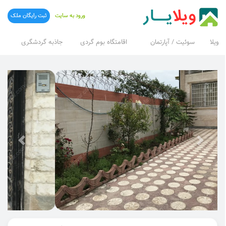
ورود به سایت
ثبت رایگان ملک
ویلا
سوئیت / آپارتمان
اقامتگاه بوم گردی
جاذبه گردشگری