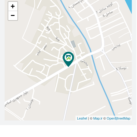
+
−
Leaflet
| ©
Map.ir
©
OpenStreetMap