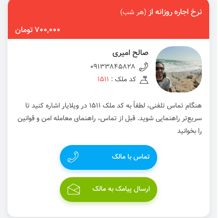
نرخ اجاره روزانه از
(هر شب)
700,000 تومان
صالح امیری
09133845828
کد ملک :
1511
هنگام تماس تلفنی، لطفاً به کد ملک 1511 در ویلایار اشاره کنید تا
سریع‌تر راهنمایی شوید. قبل از تماس، راهنمای معامله امن و قوانین
را بخوانید
تماس با مالک
ارسال پیامک به مالک