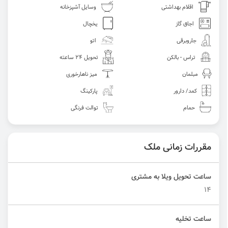
اقلام بهداشتی
وسایل آشپزخانه
اجاق گاز
یخچال
جاروبرقی
اتو
تراس - بالکن
تحویل 24 ساعته
مبلمان
میز ناهارخوری
کمد/ دارور
پارکینگ
حمام
توالت فرنگی
مقررات زمانی ملک
ساعت تحویل ویلا به مشتری
۱۴
ساعت تخلیه