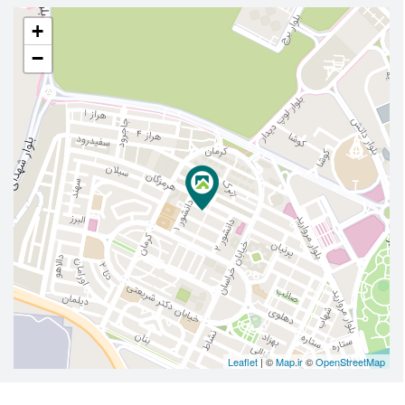
+
−
Leaflet
| ©
Map.ir
©
OpenStreetMap