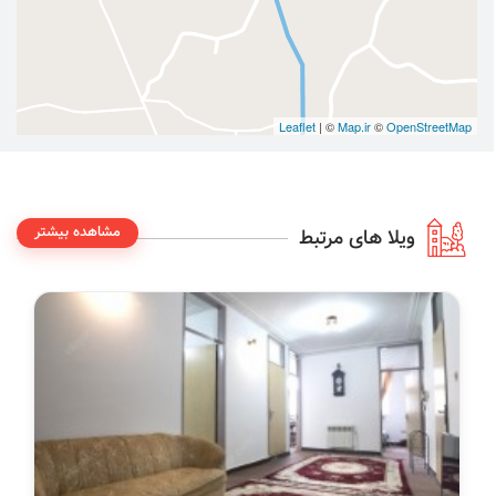
Leaflet
| ©
Map.ir
©
OpenStreetMap
مشاهده بیشتر
ویلا های مرتبط