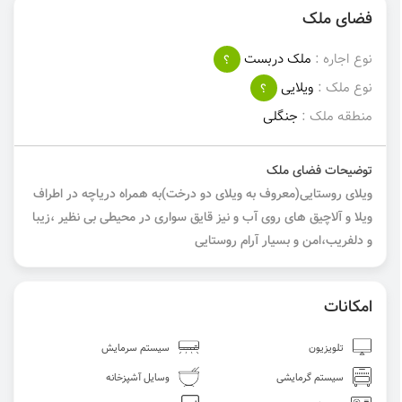
فضای ملک
نوع اجاره :
ملک دربست
؟
نوع ملک :
ویلایی
؟
منطقه ملک :
جنگلی
توضیحات فضای ملک
ویلای روستایی(معروف به ویلای دو درخت)به همراه دریاچه در اطراف
ویلا و آلاچیق های روی آب و نیز قایق سواری در محیطی بی نظیر ،زیبا
و دلفریب،امن و بسیار آرام روستایی
امکانات
تلویزیون
سیستم سرمایش
سیستم گرمایشی
وسایل آشپزخانه