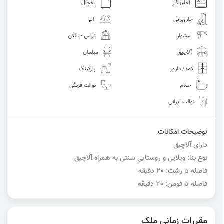
اجاق گاز
یخچال
جاروبرقی
اتو
سشوار
تراس - بالکن
آلاچیق
مبلمان
کمد/ دارور
پارکینگ
حمام
توالت فرنگی
توالت ایرانی
توضیحات امکانات
دارای آلاچیق
نوع بنا: ویلایی و روستایی سنتی به همراه آلاچیق
فاصله تا رشت: ۲۰ دقیقه
فاصله تا فومن: ۲۰ دقیقه
مقررات زمانی ملک