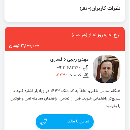
نظرات کاربران
(0 نظر)
نرخ اجاره روزانه از
(هر شب)
3,100,000 تومان
مهدی رجبی دافساری
09112483140
کد ملک :
1443
هنگام تماس تلفنی، لطفاً به کد ملک 1443 در ویلایار اشاره کنید تا
سریع‌تر راهنمایی شوید. قبل از تماس، راهنمای معامله امن و قوانین
را بخوانید
تماس با مالک