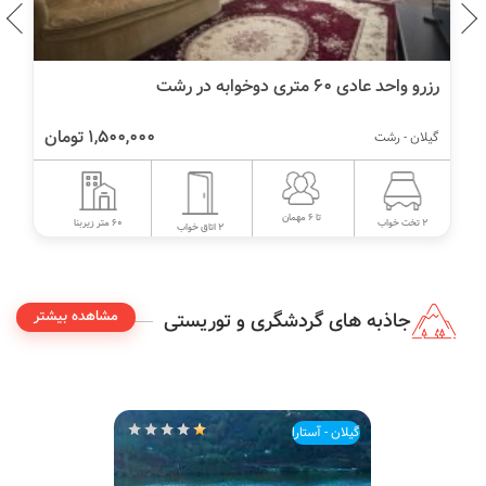
رزرو واحد عادی ۶۰ متری دوخوابه در رشت
1,500,000 تومان
گیلان - رشت
تا 6 مهمان
60 متر زیربنا
2 تخت خواب
2 اتاق خواب
مشاهده بیشتر
جاذبه های گردشگری و توریستی
گیلان - آستارا