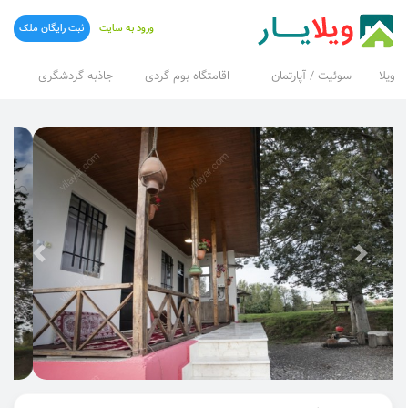
ورود به سایت
ثبت رایگان ملک
ویلا
سوئیت / آپارتمان
اقامتگاه بوم گردی
جاذبه گردشگری