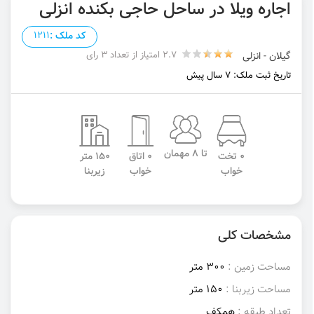
اجاره ویلا در ساحل حاجی بکنده انزلی
کد ملک :
1211
2.7 امتیاز از تعداد 3 رای
گیلان - انزلی
تاریخ ثبت ملک: 7 سال پیش
تا 8 مهمان
0 تخت
0 اتاق
150 متر
خواب
خواب
زیربنا
مشخصات کلی
مساحت زمین :
300 متر
مساحت زیربنا :
150 متر
تعداد طبقه :
همکف