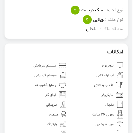
نوع اجاره :
ملک دربست
؟
نوع ملک :
ویلایی
؟
منطقه ملک :
ساحلی
امکانات
تلویزیون
سیستم سرمایش
آب لوله کشی
سیستم گرمایشی
اقلام بهداشتی
وسایل آشپزخانه
مایکروفر
اجاق گاز
یخچال
جاروبرقی
تحویل 24 ساعته
مبلمان
میز ناهارخوری
پارکینگ