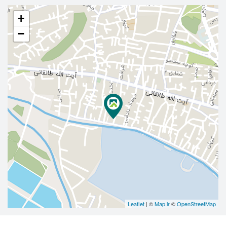
+
−
Leaflet
| ©
Map.ir
©
OpenStreetMap