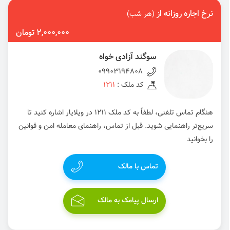
نرخ اجاره روزانه از
(هر شب)
2,000,000 تومان
سوگند آزادی خواه
09903194808
کد ملک :
1211
هنگام تماس تلفنی، لطفاً به کد ملک 1211 در ویلایار اشاره کنید تا
سریع‌تر راهنمایی شوید. قبل از تماس، راهنمای معامله امن و قوانین
را بخوانید
تماس با مالک
ارسال پیامک به مالک