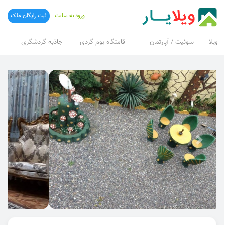
ورود به سایت
ثبت رایگان ملک
ویلا
سوئیت / آپارتمان
اقامتگاه بوم گردی
جاذبه گردشگری