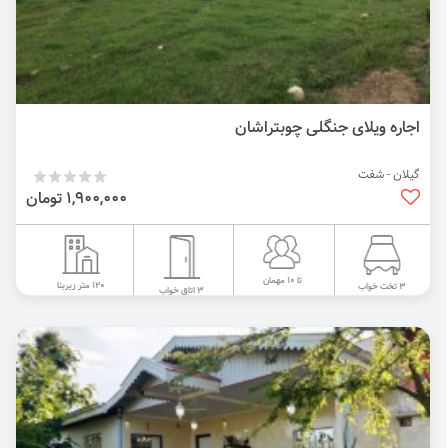
اجاره ویلای جنگلی چوبتراشان
گیلان - شفت
1,900,000 تومان
تا 10 مهمان
120 متر زیربنا
3 تخت خواب
3 اتاق خواب