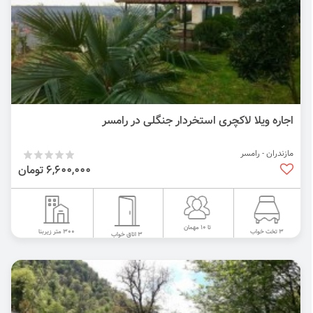
اجاره ویلا لاکچری استخردار جنگلی در رامسر
مازندران - رامسر
6,600,000 تومان
تا 10 مهمان
300 متر زیربنا
3 تخت خواب
3 اتاق خواب