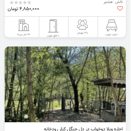
تالش - هشتپر
4,850,000 تومان
تا 4 مهمان
90 متر زیربنا
1 تخت خواب
0 اتاق خواب
اجاره ویلا دوخواب در دل جنگل کنار رودخانه