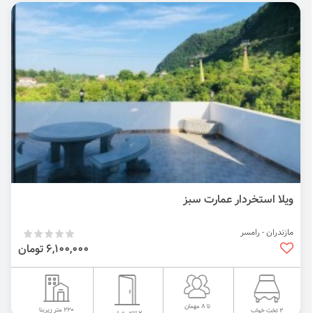
ویلا استخردار عمارت سبز
مازندران - رامسر
6,100,000 تومان
تا 8 مهمان
220 متر زیربنا
2 تخت خواب