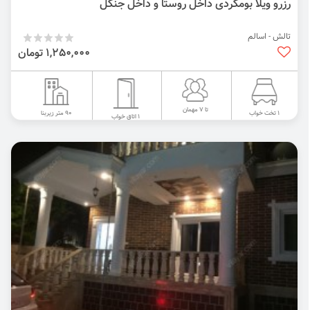
رزرو ویلا بومگردی داخل روستا و داخل جنگل
تالش - اسالم
1,250,000 تومان
تا 7 مهمان
90 متر زیربنا
1 تخت خواب
1 اتاق خواب