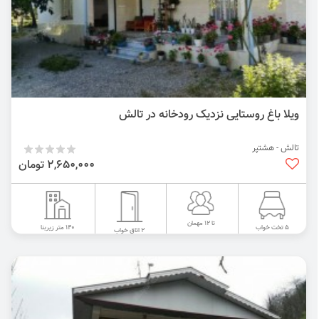
ویلا باغ روستایی نزدیک رودخانه در تالش
تالش - هشتپر
2,650,000 تومان
تا 12 مهمان
140 متر زیربنا
5 تخت خواب
2 اتاق خواب