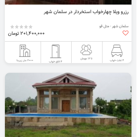
رزرو ویلا چهارخواب استخردار در سلمان شهر
سلمان شهر - متل قو
201,400,000 تومان
تا 12 مهمان
2000 متر زیربنا
4 تخت خواب
4 اتاق خواب