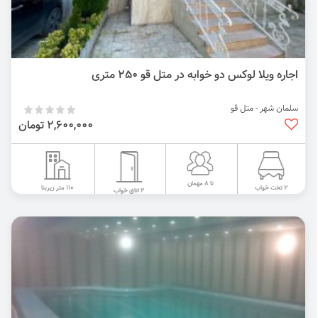
اجاره ویلا لوکس دو خوابه در متل قو 250 متری
سلمان شهر - متل قو
2,600,000 تومان
تا 8 مهمان
110 متر زیربنا
2 تخت خواب
2 اتاق خواب