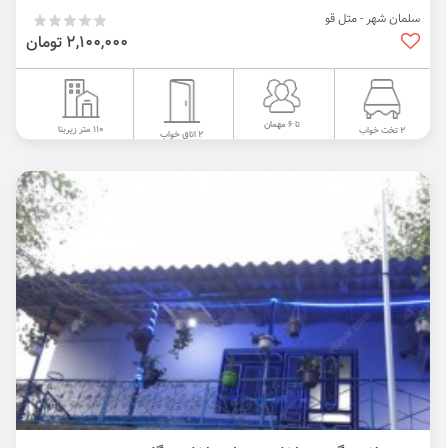
سلمان شهر - متل قو
2,100,000 تومان
تا 6 مهمان
110 متر زیربنا
2 تخت خواب
2 اتاق خواب