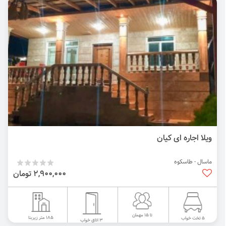
ویلا اجاره ای کیان
ماسال - طاسکوه
2,900,000 تومان
تا 15 مهمان
185 متر زیربنا
5 تخت خواب
3 اتاق خواب