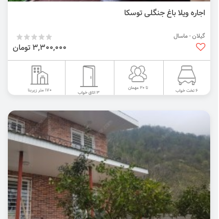
اجاره ویلا باغ جنگلی توسکا
گیلان - ماسال
3,300,000 تومان
تا 20 مهمان
170 متر زیربنا
6 تخت خواب
3 اتاق خواب