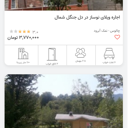
اجاره ویلای نوساز در دل جنگل شمال
چالوس - نمک آبرود
3.0
3,770,000 تومان
تا 6 مهمان
110 متر زیربنا
6 تخت خواب
2 اتاق خواب