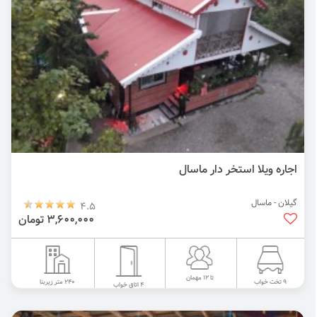
اجاره ویلا استخر دار ماسال
گیلان - ماسال
4.5
3,600,000 تومان
تا 12 مهمان
240 متر زیربنا
9 تخت خواب
4 اتاق خواب