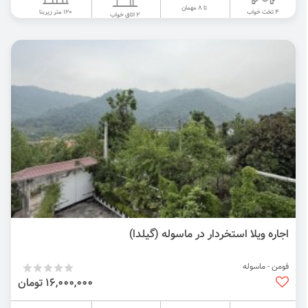
تا 8 مهمان
120 متر زیربنا
4 تخت خواب
2 اتاق خواب
اجاره ویلا استخردار در ماسوله (گیلدا)
فومن - ماسوله
16,000,000 تومان