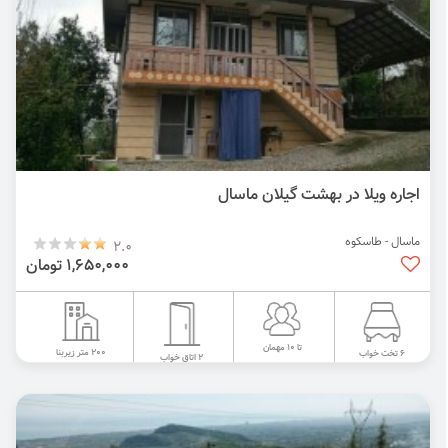
اجاره ویلا در بهشت گیلان ماسال
ماسال - طاسکوه
2.0
1,650,000 تومان
تا 10 مهمان
200 متر زیربنا
6 تخت خواب
2 اتاق خواب