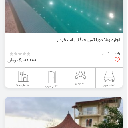
اجاره ویلا دوبلکس جنگلی استخردار
رامسر - کتالم
6,100,000 تومان
تا 10 مهمان
180 متر زیربنا
6 تخت خواب
3 اتاق خواب