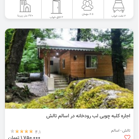
تا 8 مهمان
270 متر زیربنا
2 تخت خواب
2 اتاق خواب
اجاره کلبه چوبی لب رودخانه در اسالم تالش
تالش - اسالم
4.1
1,750,000 تومان