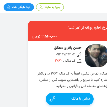
ورود به سایت
ثبت رایگان ملک
رخ اجاره روزانه از
(هر شب)
2,540,000 تومان
حسن باقری مطلق
09122524102
کد ملک :
1762
هنگام تماس تلفنی، لطفاً به کد ملک 1762 در ویلایار
شاره کنید تا سریع‌تر راهنمایی شوید. قبل از تماس،
اهنمای معامله امن و قوانین را بخوانید
تماس با مالک