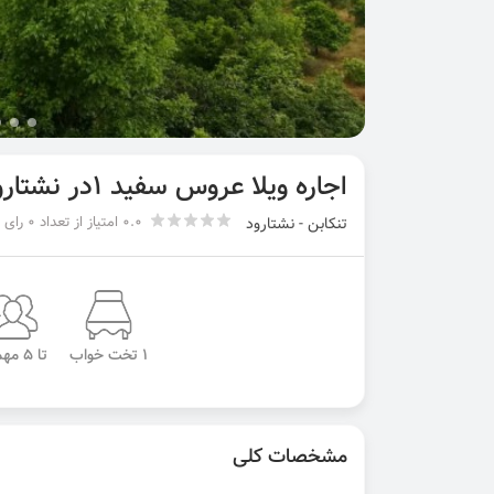
اجاره ویلا عروس سفید 1در نشتارود
0.0 امتیاز از تعداد 0 رای
تنکابن - نشتارود
1 تخت خواب
تا 5 مهمان
مشخصات کلی