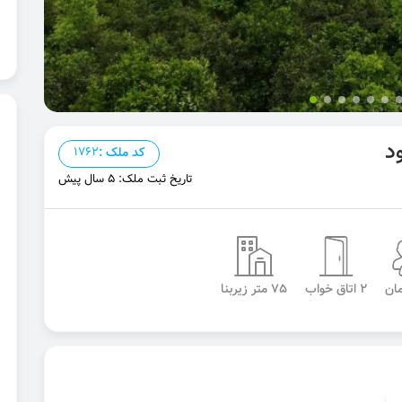
کد ملک :
1762
تاریخ ثبت ملک: 5 سال پیش
2 اتاق خواب
75 متر زیربنا