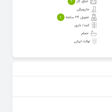
اجاق گاز
؟
جاروبرقی
تحویل 24 ساعته
؟
کمد/ دارور
حمام
توالت ایرانی