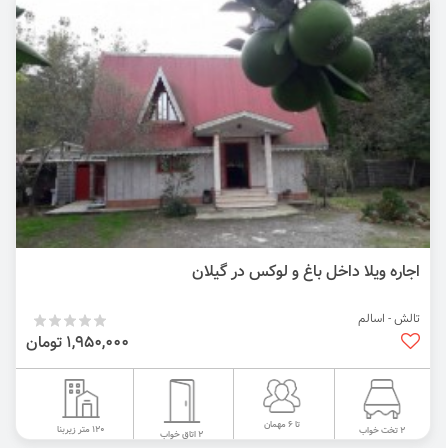
اجاره ویلا داخل باغ و لوکس در گیلان
تالش - اسالم
1,950,000 تومان
تا 6 مهمان
120 متر زیربنا
2 تخت خواب
2 اتاق خواب