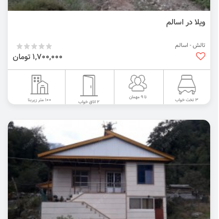
ویلا در اسالم
تالش - اسالم
1,700,000 تومان
تا 9 مهمان
100 متر زیربنا
3 تخت خواب
2 اتاق خواب