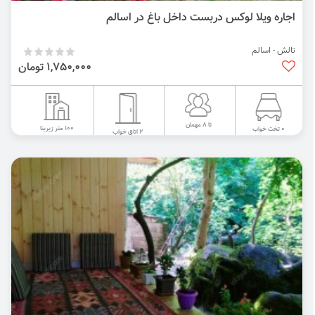
اجاره ویلا لوکس دربست داخل باغ در اسالم
تالش - اسالم
1,750,000 تومان
تا 8 مهمان
100 متر زیربنا
0 تخت خواب
2 اتاق خواب