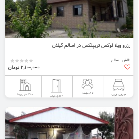
رزرو ویلا لوکس تریپلکس در اسالم گیلان
تالش - اسالم
2,100,000 تومان
تا 8 مهمان
220 متر زیربنا
4 تخت خواب
2 اتاق خواب