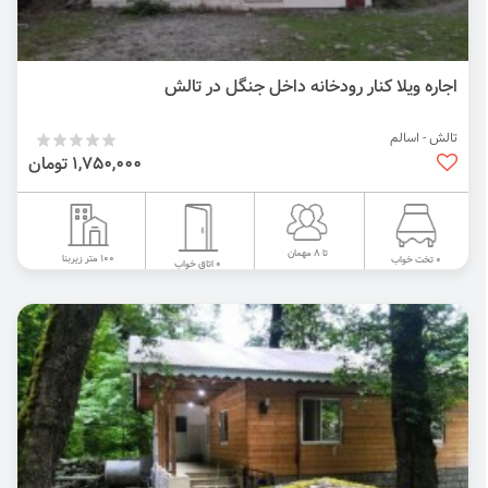
اجاره ویلا کنار رودخانه داخل جنگل در تالش
تالش - اسالم
1,750,000 تومان
تا 8 مهمان
100 متر زیربنا
0 تخت خواب
0 اتاق خواب