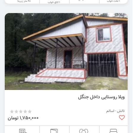
90 متر زیربنا
1 تخت خواب
1 اتاق خواب
ویلا روستایی داخل جنگل
تالش - اسالم
1,750,000 تومان