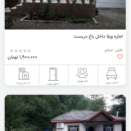
اجاره ویلا داخل باغ دربست
تالش - اسالم
1,900,000 تومان
تا 5 مهمان
100 متر زیربنا
2 تخت خواب
2 اتاق خواب