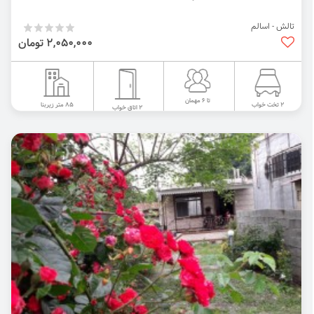
تالش - اسالم
2,050,000 تومان
تا 6 مهمان
85 متر زیربنا
2 تخت خواب
2 اتاق خواب