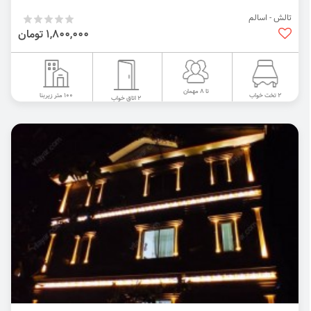
تالش - اسالم
1,800,000 تومان
تا 8 مهمان
100 متر زیربنا
2 تخت خواب
2 اتاق خواب