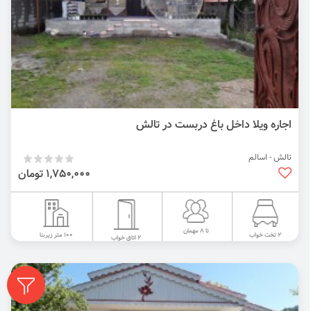
اجاره ویلا داخل باغ دربست در تالش
تالش - اسالم
1,750,000 تومان
تا 8 مهمان
100 متر زیربنا
2 تخت خواب
2 اتاق خواب