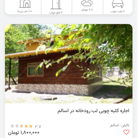
تا 8 مهمان
100 متر زیربنا
2 تخت خواب
2 اتاق خواب
اجاره کلبه چوبی لب رودخانه در اسالم
تالش - اسالم
2.7
1,800,000 تومان