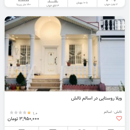
تا 10 مهمان
180 متر زیربنا
2 تخت خواب
3 اتاق خواب
ویلا روستایی در اسالم تالش
تالش - اسالم
1.0
3,950,000 تومان