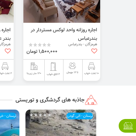
اجاره روزانه واحد لوکس مستردار در
اجاره 
بندرعباس
بندر 
هرمزگان - بندرعباس
هرمزگان
1,500,000 تومان
تا 12 مهمان
120 متر زیربنا
10 تخت خواب
2 تخت خواب
2 اتاق خواب
جاذبه های گردشگری و توریستی
لرستان - الی گودرز
لرستان - خرم 