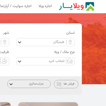
اجاره ویلا
اجاره سوئیت / آپارتما
استان
شهر
نوع ملک / ویلا
ظرفیت 
فیلتر ها