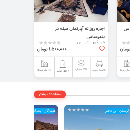
باس
اجاره روزانه آپارتمان مبله در
بندرعباس
هرمزگان - بندرعباس
1,500,000 تومان
تا 12 مهمان
120 متر زیربنا
10 تخت خواب
2 اتاق خواب
مشاهده بیشتر
لرستان - پل دختر
هرمزگان - بندرلنگه