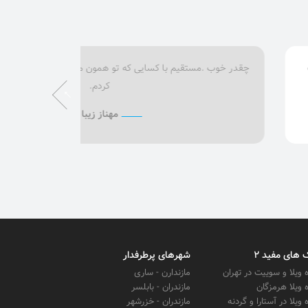
چقدر خوب .مستقیم با کسایی که تو همون منطقه میخواستم ویلا بگ
کردم.
مهناز زیبا
 های مفید 2
شهرهای پرطرفدار
ه ویلا و سوییت در تهران
مازندارن - ساری
ه ویلا هرمزگان
مازندران - بابلسر
ه ویلا در آستارا و گردنه
مازندران - خزرشهر