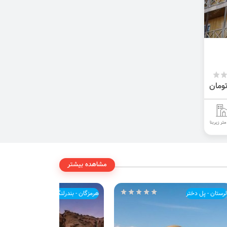
مشاهده بیشتر
لرستان - پل دختر
هرمزگان - بندرلنگه