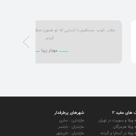
چقدر خوب .مستقیم با کسایی که تو همون منطقه میخواستم ویلا بگ
کردم.
مهناز زیبا
 های مفید 2
شهرهای پرطرفدار
ه ویلا و سوییت در تهران
مازندارن - ساری
ه ویلا هرمزگان
مازندران - بابلسر
ه ویلا در آستارا و گردنه
مازندران - خزرشهر