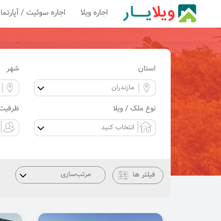
اجاره ویلا
اجاره سوئیت / آپارتما
استان
شهر
نوع ملک / ویلا
ظرفیت 
فیلتر ها