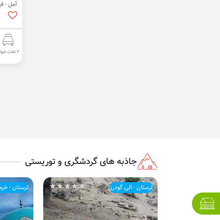
آمل - فی
2 تخت خواب
جاذبه های گردشگری و توریستی
لرستان - الی گودرز
لرستان - خرم 