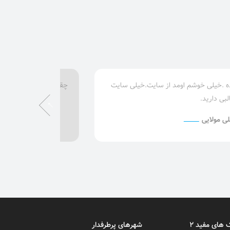
چقدر خوب .مستقیم با کسایی که تو همون منطقه میخواستم ویلا بگ
کردم.
مهناز زیبا
 های مفید 2
شهرهای پرطرفدار