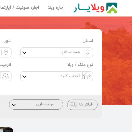
اجاره ویلا
اجاره سوئیت / آپارتما
استان
شهر
نوع ملک / ویلا
ظرفیت 
فیلتر ها