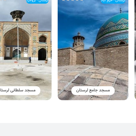
آباد
لرستان - بروجرد
جد جامع لرستان
مسجد سلطانی لرستان