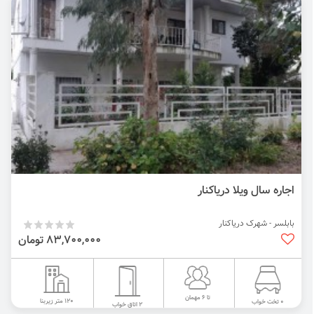
اجاره سال ویلا دریاکنار
بابلسر - شهرک دریاکنار
83,700,000 تومان
تا 6 مهمان
120 متر زیربنا
0 تخت خواب
2 اتاق خواب