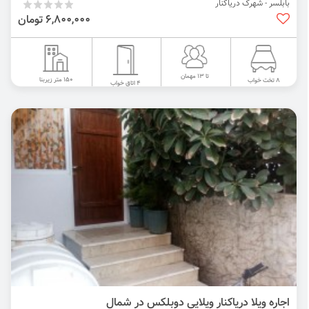
بابلسر - شهرک دریاکنار
6,800,000 تومان
تا 13 مهمان
150 متر زیربنا
8 تخت خواب
4 اتاق خواب
اجاره ویلا دریاکنار ویلایی دوبلکس در شمال