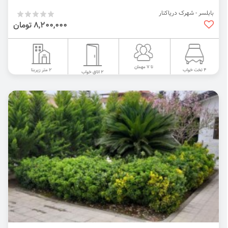
بابلسر - شهرک دریاکنار
8,200,000 تومان
تا 7 مهمان
2 متر زیربنا
4 تخت خواب
2 اتاق خواب