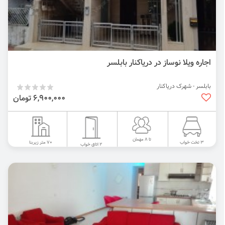
اجاره ویلا نوساز در دریاکنار بابلسر
بابلسر - شهرک دریاکنار
6,900,000 تومان
تا 8 مهمان
70 متر زیربنا
3 تخت خواب
2 اتاق خواب