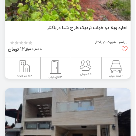
اجاره ویلا دو خواب نزدیک طرح شنا دریاکنار
بابلسر - شهرک دریاکنار
12,500,000 تومان
تا 8 مهمان
150 متر زیربنا
4 تخت خواب
2 اتاق خواب