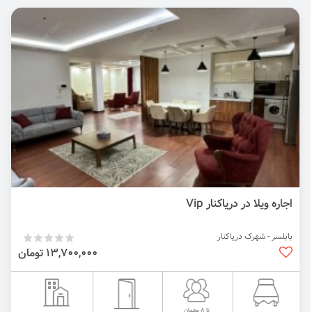
اجاره ویلا در دریاکنار Vip
بابلسر - شهرک دریاکنار
13,700,000 تومان
تا 8 مهمان