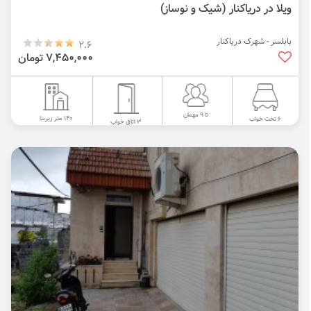
ویلا در دریاکنار (شیک و نوساز)
بابلسر - شهرک دریاکنار
2.6
7,450,000 تومان
تا 9 مهمان
140 متر زیربنا
6 تخت خواب
3 اتاق خواب