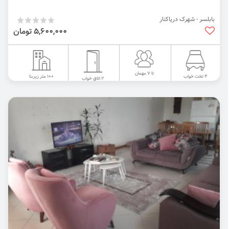
بابلسر - شهرک دریاکنار
5,600,000 تومان
تا 7 مهمان
100 متر زیربنا
4 تخت خواب
2 اتاق خواب