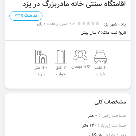
اقامتگاه سنتی خانه مادربزرگ در یزد
کد ملک :
739
0.0 امتیاز از تعداد 0 رای
یزد - شهر یزد
تاریخ ثبت ملک: 7 سال پیش
تا 9 مهمان
2 تخت
2 اتاق
120 متر
خواب
خواب
زیربنا
مشخصات کلی
مساحت زمین :
0 متر
مساحت زیربنا :
120 متر
تعداد طبقه :
همکف