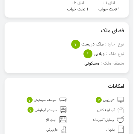
اتاق 1 :
اتاق 2 :
1 تخت خواب
1 تخت خواب
فضای ملک
نوع اجاره :
ملک دربست
؟
نوع ملک :
ویلایی
؟
منطقه ملک :
مسکونی
امکانات
؟
؟
تلویزیون
سیستم سرمایش
؟
آب لوله کشی
سیستم گرمایشی
وسایل آشپزخانه
اجاق گاز
یخچال
جاروبرقی