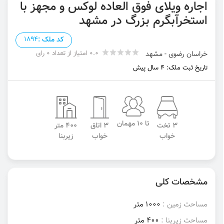
اجاره ویلای فوق العاده لوکس و مجهز با
استخرآبگرم بزرگ در مشهد
کد ملک :
1894
0.0 امتیاز از تعداد 0 رای
خراسان رضوی - مشهد
تاریخ ثبت ملک: 4 سال پیش
تا 10 مهمان
3 تخت
3 اتاق
400 متر
خواب
خواب
زیربنا
مشخصات کلی
مساحت زمین :
1000 متر
مساحت زیربنا :
400 متر