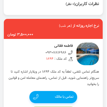
نظرات کاربران
(0 نظر)
نرخ اجاره روزانه از
(هر شب)
3,500,000 تومان
فاطمه فقانی
09307816986
کد ملک :
1894
هنگام تماس تلفنی، لطفاً به کد ملک 1894 در ویلایار اشاره کنید تا
سریع‌تر راهنمایی شوید. قبل از تماس، راهنمای معامله امن و قوانین
را بخوانید
تماس با مالک