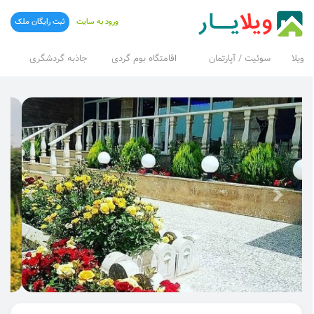
ورود به سایت
ثبت رایگان ملک
ویلا
سوئیت / آپارتمان
اقامتگاه بوم گردی
جاذبه گردشگری