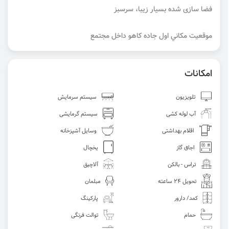
فضا سازی شده بسیار زیبا، سرسبز
موقعيت مكاني اول جاده کاهو داخل مجتمع
امکانات
تلویزیون
سیستم سرمایش
آب لوله کشی
سیستم گرمایشی
اقلام بهداشتی
وسایل آشپزخانه
اجاق گاز
یخچال
تراس - بالکن
آلاچیق
تحویل 24 ساعته
مبلمان
کمد/ دارور
پارکینگ
حمام
توالت فرنگی