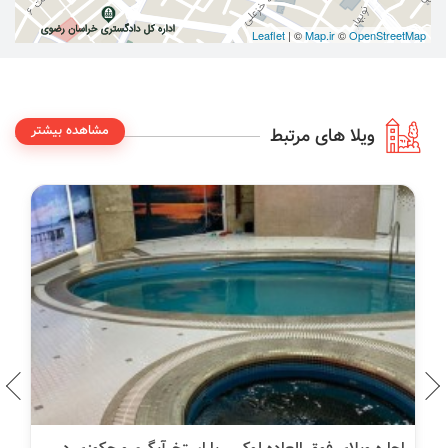
Leaflet
| ©
Map.ir
©
OpenStreetMap
مشاهده بیشتر
ویلا های مرتبط