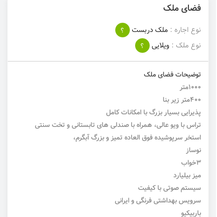
فضای ملک
نوع اجاره :
ملک دربست
؟
نوع ملک :
ویلایی
؟
توضیحات فضای ملک
۱۰٠۰متر
۴۰۰متر زیر بنا
پذیرایی بسیار بزرگ با امکانات کامل
تراس با ویو عالی، همراه با صندلی های تابستانی و تخت سنتی
استخر سرپوشیده فوق العاده تمیز و بزرگ آبگرم،
نوساز
۳خواب
میز بیلیارد
سیستم صوتی با کیفیت
سرویس بهداشتی فرنگی و ایرانی
باربیکیو