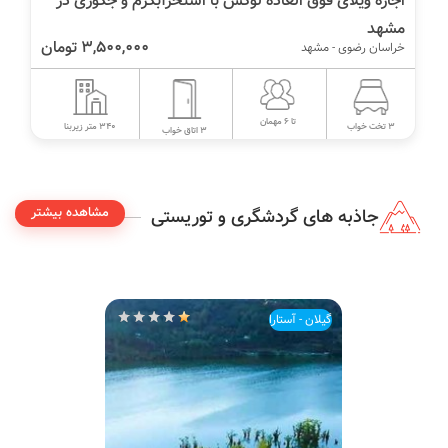
اجاره ویلای فوق العاده لوکس با استخرآبگرم و جکوزی در
مشهد
3,500,000 تومان
خراسان رضوی - مشهد
تا 6 مهمان
340 متر زیربنا
3 تخت خواب
3 اتاق خواب
مشاهده بیشتر
جاذبه های گردشگری و توریستی
گیلان - آستارا