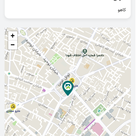
کاهو
+
−